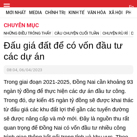
En
MỚI NHẤT
MEDIA
CHÍNH TRỊ
KINH TẾ
VĂN HÓA
XÃ HỘI
PHÁP
CHUYÊN MỤC
NHỮNG ĐIỀU TRÔNG THẤY
CÂU CHUYỆN CUỐI TUẦN
CHUYỆN RÙ RÌ
DỰ
Đấu giá đất để có vốn đầu tư
các dự án
08:04, 06/04/2023
Trong giai đoạn 2021-2025, Đồng Nai cần khoảng 93
ngàn tỷ đồng để thực hiện các dự án đầu tư công.
Trong đó, dự kiến 45 ngàn tỷ đồng sẽ được khai thác
từ đấu giá các khu đất lợi thế gần các tuyến đường
sẽ được nâng cấp và mở mới. Đây là nguồn thu rất
quan trọng để Đồng Nai có vốn đầu tư nhiều công