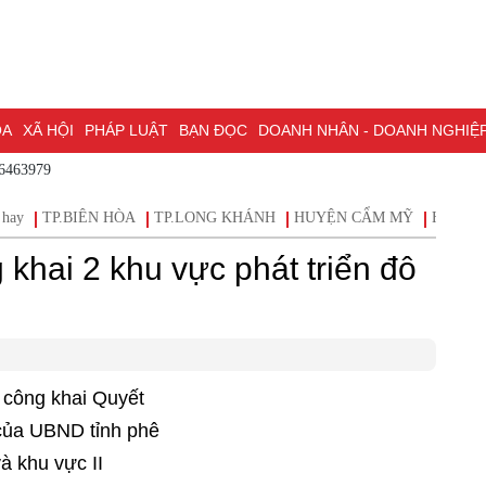
ÓA
XÃ HỘI
PHÁP LUẬT
BẠN ĐỌC
DOANH NHÂN - DOANH NGHIỆ
86463979
ĐỒNG NAI & NGHỊ QUYẾT 57
LAO ĐỘNG - CÔNG ĐOÀN
PHÓNG
 hay
TP.BIÊN HÒA
TP.LONG KHÁNH
HUYỆN CẨM MỸ
HUYỆN
ỒNG NAI
ĐẠI HỘI ĐẠI BIỂU TOÀN QUỐC LẦN THỨ XIV CỦA ĐẢNG
khai 2 khu vực phát triển đô
H PHỐ ĐỒNG NAI
công khai Quyết
của UBND tỉnh phê
và khu vực II