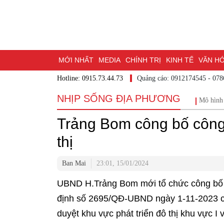
MỚI NHẤT
MEDIA
CHÍNH TRỊ
KINH TẾ
VĂN H
Hotline: 0915.73.44.73
Quảng cáo: 0912174545 - 07
DU LỊCH - ẨM THỰC
CHUYỂN ĐỔI SỐ
THỂ THAO
NHỊP SỐNG ĐỊA PHƯƠNG
Mô hình
ĐẶT BÁO
BẠN CẦN BIẾT
CHẠM 95 - KHÁM PHÁ Đ
Trảng Bom công bố công 
MỘT LƯỚT HIỂU LUẬT
NHỊP CẦU NHÂN ÁI
THÀN
thị
Ban Mai
23:01, 15/01/2024
UBND H.Trảng Bom mới tổ chức công bố 
định số 2695/QĐ-UBND ngày 1-11-2023 
duyệt khu vực phát triển đô thị khu vực I 