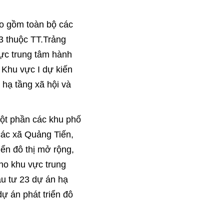
ao gồm toàn bộ các
 3 thuộc TT.Trảng
ực trung tâm hành
. Khu vực I dự kiến
 hạ tầng xã hội và
một phần các khu phố
các xã Quảng Tiến,
iển đô thị mở rộng,
ho khu vực trung
ầu tư 23 dự án hạ
dự án phát triển đô