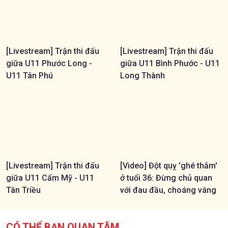
[Livestream] Trận thi đấu
[Livestream] Trận thi đấu
giữa U11 Phước Long -
giữa U11 Bình Phước - U11
U11 Tân Phú
Long Thành
[Livestream] Trận thi đấu
[Video] Đột quỵ 'ghé thăm'
giữa U11 Cẩm Mỹ - U11
ở tuổi 36: Đừng chủ quan
Tân Triều
với đau đầu, choáng váng
CÓ THỂ BẠN QUAN TÂM