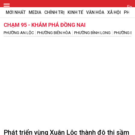
En
MỚI NHẤT
MEDIA
CHÍNH TRỊ
KINH TẾ
VĂN HÓA
XÃ HỘI
PHÁP
CHẠM 95 - KHÁM PHÁ ĐỒNG NAI
PHƯỜNG AN LỘC
PHƯỜNG BIÊN HÒA
PHƯỜNG BÌNH LONG
PHƯỜNG BÌ
Phát triển vùng Xuân Lộc thành đô thị sầm