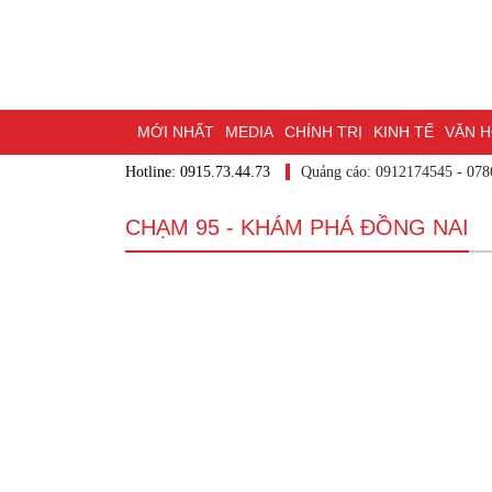
MỚI NHẤT
MEDIA
CHÍNH TRỊ
KINH TẾ
VĂN HÓ
Hotline: 0915.73.44.73
Quảng cáo: 0912174545
DU LỊCH - ẨM THỰC
CHUYỂN ĐỔI SỐ
THỂ THAO
ĐỒ
BẠN CẦN BIẾT
CHẠM 95 - KHÁM PHÁ ĐỒNG NAI
CHẠM 95 - KHÁM PHÁ ĐỒNG NAI
ĐẠ
NHỊP CẦU NHÂN ÁI
THÀNH PHỐ ĐỒNG NAI