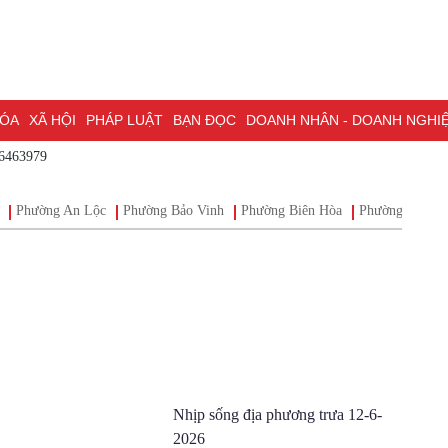
A
XÃ HỘI
PHÁP LUẬT
BẠN ĐỌC
DOANH NHÂN - DOANH NGHIỆP
K
 - 0786463979
NG NAI & NGHỊ QUYẾT 57
LAO ĐỘNG - CÔNG ĐOÀN
PHÓNG SỰ
PHỎ
I HỘI ĐẠI BIỂU TOÀN QUỐC LẦN THỨ XIV CỦA ĐẢNG
ĐỢT THI ĐUA ĐẶC
Phường An Lộc
Phường Bảo Vinh
Phường Biên Hòa
Phường Bìn
Nhịp sống địa phương trưa 12-
6-2026