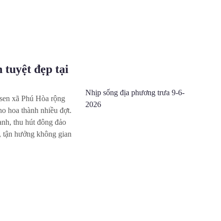
en tuyệt đẹp
Nhịp sống địa phương trưa 9-6-
ồng sen xã Phú Hòa
2026
năm và cho hoa thành
những tán lá xanh, thu
m quan, chụp ảnh, tận