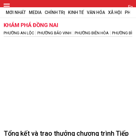
En
MỚI NHẤT
MEDIA
CHÍNH TRỊ
KINH TẾ
VĂN HÓA
XÃ HỘI
PHÁP
KHÁM PHÁ ĐỒNG NAI
PHƯỜNG AN LỘC
PHƯỜNG BẢO VINH
PHƯỜNG BIÊN HÒA
PHƯỜNG BÌN
​​​​​​​Tổng kết và trao thưởng chương trình Tiếp