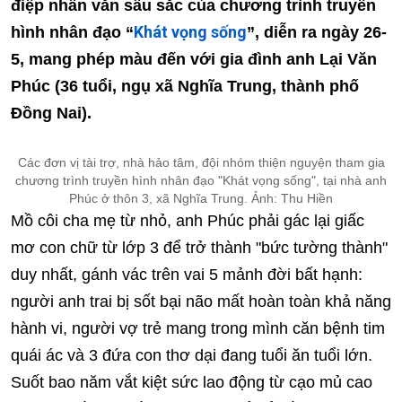
điệp nhân văn sâu sắc của chương trình truyền
Khát vọng sống
hình nhân đạo “
”, diễn ra ngày 26-
5, mang phép màu đến với gia đình anh Lại Văn
Phúc (36 tuổi, ngụ xã Nghĩa Trung, thành phố
Đồng Nai).
Các đơn vị tài trợ, nhà hảo tâm, đội nhóm thiện nguyện tham gia
chương trình truyền hình nhân đạo "Khát vọng sống", tại nhà anh
Phúc ở thôn 3, xã Nghĩa Trung. Ảnh: Thu Hiền
Mồ côi cha mẹ từ nhỏ, anh Phúc phải gác lại giấc
mơ con chữ từ lớp 3 để trở thành "bức tường thành"
duy nhất, gánh vác trên vai 5 mảnh đời bất hạnh:
người anh trai bị sốt bại não mất hoàn toàn khả năng
hành vi, người vợ trẻ mang trong mình căn bệnh tim
quái ác và 3 đứa con thơ dại đang tuổi ăn tuổi lớn.
Suốt bao năm vắt kiệt sức lao động từ cạo mủ cao