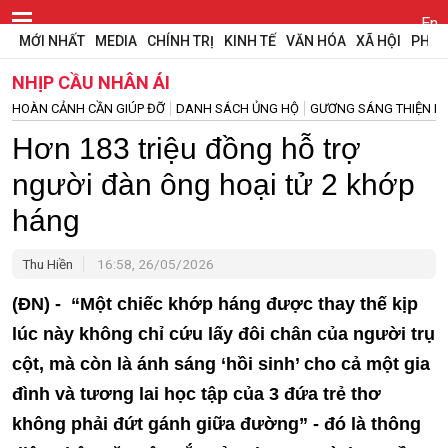
En
MỚI NHẤT
MEDIA
CHÍNH TRỊ
KINH TẾ
VĂN HÓA
XÃ HỘI
PHÁP
NHỊP CẦU NHÂN ÁI
HOÀN CẢNH CẦN GIÚP ĐỠ
DANH SÁCH ỦNG HỘ
GƯƠNG SÁNG THIỆN N
Hơn 183 triệu đồng hỗ trợ
người đàn ông hoại tử 2 khớp
háng
Thu Hiền
16:58, 26/05/2026
(ĐN) - “Một chiếc khớp háng được thay thế kịp
lúc này không chỉ cứu lấy đôi chân của người trụ
cột, mà còn là ánh sáng ‘hồi sinh’ cho cả một gia
đình và tương lai học tập của 3 đứa trẻ thơ
không phải đứt gánh giữa đường” - đó là thông