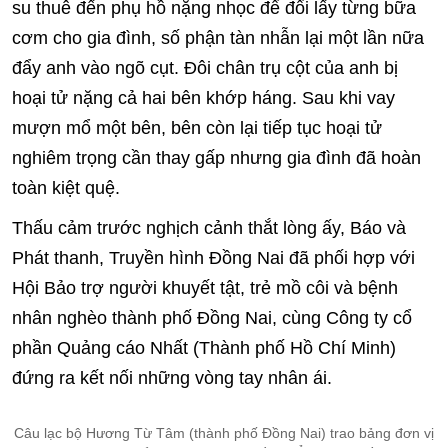
su thuê đến phụ hồ nặng nhọc để đổi lấy từng bữa
cơm cho gia đình, số phận tàn nhẫn lại một lần nữa
đẩy anh vào ngõ cụt. Đôi chân trụ cột của anh bị
hoại tử nặng cả hai bên khớp háng. Sau khi vay
mượn mổ một bên, bên còn lại tiếp tục hoại tử
nghiêm trọng cần thay gấp nhưng gia đình đã hoàn
toàn kiệt quệ.
Thấu cảm trước nghịch cảnh thắt lòng ấy, Báo và
Phát thanh, Truyền hình Đồng Nai đã phối hợp với
Hội Bảo trợ người khuyết tật, trẻ mồ côi và bệnh
nhân nghèo thành phố Đồng Nai, cùng Công ty cổ
phần Quảng cáo Nhất (Thành phố Hồ Chí Minh)
đứng ra kết nối những vòng tay nhân ái.
Câu lạc bộ Hương Từ Tâm (thành phố Đồng Nai) trao bảng đơn vị