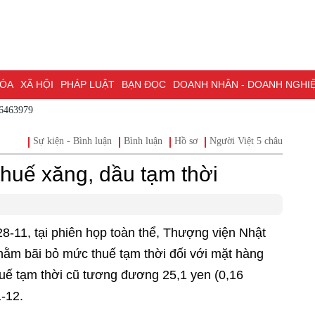
A
XÃ HỘI
PHÁP LUẬT
BẠN ĐỌC
DOANH NHÂN - DOANH NGHIỆP
K
 - 0786463979
NG NAI & NGHỊ QUYẾT 57
LAO ĐỘNG - CÔNG ĐOÀN
PHÓNG SỰ
PHỎ
Sự kiện - Bình luận
Bình luận
Hồ sơ
Người Việt 5 châu
I HỘI ĐẠI BIỂU TOÀN QUỐC LẦN THỨ XIV CỦA ĐẢNG
ĐỢT THI ĐUA ĐẶC
thuế xăng, dầu tạm thời
8-11, tại phiên họp toàn thể, Thượng viện Nhật
ằm bãi bỏ mức thuế tạm thời đối với mặt hàng
huế tạm thời cũ tương đương 25,1 yen (0,16
-12.