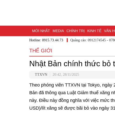
MỚI NHẤT
MEDIA
CHÍNH TRỊ
KINH TẾ
VĂN HÓ
Hotline: 0915.73.44.73
Quảng cáo: 0912174545
DU LỊCH - ẨM THỰC
CHUYỂN ĐỔI SỐ
THỂ THAO
ĐỒ
THẾ GIỚI
BẠN CẦN BIẾT
CHẠM 95 - KHÁM PHÁ ĐỒNG NAI
ĐẠ
Nhật Bản chính thức bỏ 
NHỊP CẦU NHÂN ÁI
THÀNH PHỐ ĐỒNG NAI
TTXVN
20:42, 28/11/2025
Theo phóng viên TTXVN tại Tokyo, ngày 2
Bản đã thông qua Luật Giảm thuế xăng nh
này. Điều này đồng nghĩa với việc mức t
USD)/lít xăng sẽ được bãi bỏ vào ngày 31