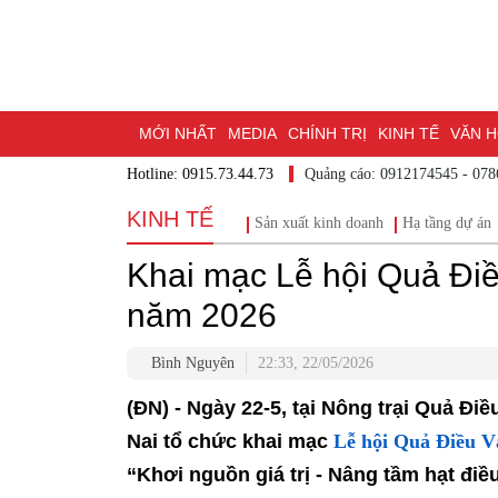
MỚI NHẤT
MEDIA
CHÍNH TRỊ
KINH TẾ
VĂN 
Hotline: 0915.73.44.73
Quảng cáo: 0912174545 - 07
DU LỊCH - ẨM THỰC
CHUYỂN ĐỔI SỐ
THỂ THAO
KINH TẾ
Sản xuất kinh doanh
Hạ tầng dự án
ĐẶT BÁO
BẠN CẦN BIẾT
CHẠM 95 - KHÁM PHÁ Đ
Khai mạc Lễ hội Quả Đi
MỘT LƯỚT HIỂU LUẬT
NHỊP CẦU NHÂN ÁI
THÀN
năm 2026
Bình Nguyên
22:33, 22/05/2026
(ĐN) - Ngày 22-5, tại Nông trại Quả 
Nai tổ chức khai mạc
Lễ hội Quả Điều V
“Khơi nguồn giá trị - Nâng tầm hạt điều