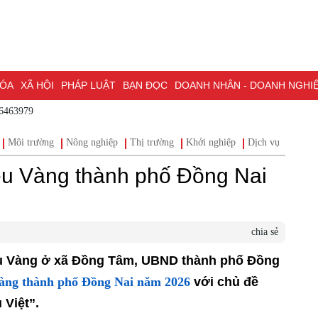
HÓA
XÃ HỘI
PHÁP LUẬT
BẠN ĐỌC
DOANH NHÂN - DOANH NGHI
86463979
ĐỒNG NAI & NGHỊ QUYẾT 57
LAO ĐỘNG - CÔNG ĐOÀN
PHÓNG
Môi trường
Nông nghiệp
Thị trường
Khởi nghiệp
Dịch vụ
Đầu t
ỒNG NAI
ĐẠI HỘI ĐẠI BIỂU TOÀN QUỐC LẦN THỨ XIV CỦA ĐẢNG
ều Vàng thành phố Đồng Nai
H PHỐ ĐỒNG NAI
chia sẻ
Điều Vàng ở xã Đồng Tâm, UBND thành phố Đồng
àng thành phố Đồng Nai năm 2026
với chủ đề
 Việt”.