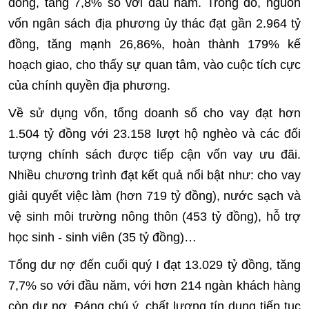
đồng, tăng 7,8% so với đầu năm. Trong đó, nguồn
vốn ngân sách địa phương ủy thác đạt gần 2.964 tỷ
đồng, tăng mạnh 26,86%, hoàn thành 179% kế
hoạch giao, cho thấy sự quan tâm, vào cuộc tích cực
của chính quyền địa phương.
Về sử dụng vốn, tổng doanh số cho vay đạt hơn
1.504 tỷ đồng với 23.158 lượt hộ nghèo và các đối
tượng chính sách được tiếp cận vốn vay ưu đãi.
Nhiều chương trình đạt kết quả nổi bật như: cho vay
giải quyết việc làm (hơn 719 tỷ đồng), nước sạch và
vệ sinh môi trường nông thôn (453 tỷ đồng), hỗ trợ
học sinh - sinh viên (35 tỷ đồng)…
Tổng dư nợ đến cuối quý I đạt 13.029 tỷ đồng, tăng
7,7% so với đầu năm, với hơn 214 ngàn khách hàng
còn dư nợ. Đáng chú ý, chất lượng tín dụng tiếp tục