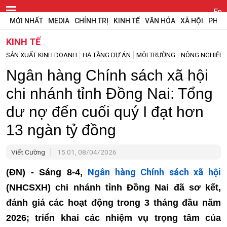
En
MỚI NHẤT
MEDIA
CHÍNH TRỊ
KINH TẾ
VĂN HÓA
XÃ HỘI
PHÁP
KINH TẾ
SẢN XUẤT KINH DOANH
HẠ TẦNG DỰ ÁN
MÔI TRƯỜNG
NÔNG NGHIỆP
Ngân hàng Chính sách xã hội
chi nhánh tỉnh Đồng Nai: Tổng
dư nợ đến cuối quý I đạt hơn
13 ngàn tỷ đồng
Viết Cường
15:01, 08/04/2026
Ngân hàng Chính sách xã hội
(ĐN) - Sáng 8-4,
(NHCSXH) chi nhánh tỉnh Đồng Nai đã sơ kết,
đánh giá các hoạt động trong 3 tháng đầu năm
2026; triển khai các nhiệm vụ trọng tâm của