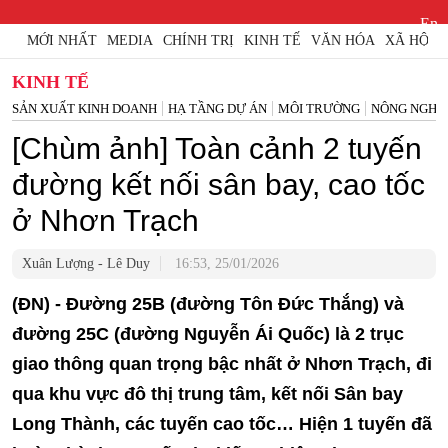
En
MỚI NHẤT
MEDIA
CHÍNH TRỊ
KINH TẾ
VĂN HÓA
XÃ HỘI
KINH TẾ
SẢN XUẤT KINH DOANH
HẠ TẦNG DỰ ÁN
MÔI TRƯỜNG
NÔNG NGHI
[Chùm ảnh] Toàn cảnh 2 tuyến
đường kết nối sân bay, cao tốc
ở Nhơn Trạch
Xuân Lượng - Lê Duy
16:53, 25/01/2026
(ĐN) - Đường 25B (đường Tôn Đức Thắng) và
đường 25C (đường Nguyễn Ái Quốc) là 2 trục
giao thông quan trọng bậc nhất ở Nhơn Trạch, đi
qua khu vực đô thị trung tâm, kết nối Sân bay
Long Thành, các tuyến cao tốc… Hiện 1 tuyến đã