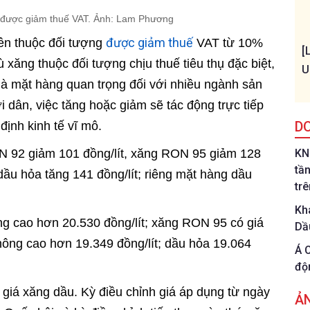
 được giảm thuế VAT. Ảnh: Lam Phương
được giảm thuế
tiên thuộc đối tượng
VAT từ 10%
[
xăng thuộc đối tượng chịu thuế tiêu thụ đặc biệt,
U
à mặt hàng quan trọng đối với nhiều ngành sản
 dân, việc tăng hoặc giảm sẽ tác động trực tiếp
D
định kinh tế vĩ mô.
ON 92 giảm 101 đồng/lít, xăng RON 95 giảm 128
KN
tầ
, dầu hỏa tăng 141 đồng/lít; riêng mặt hàng dầu
tr
Kh
g cao hơn 20.530 đồng/lít; xăng RON 95 có giá
Dầ
 không cao hơn 19.349 đồng/lít; dầu hỏa 19.064
Á 
độ
 giá xăng dầu. Kỳ điều chỉnh giá áp dụng từ ngày
Ả