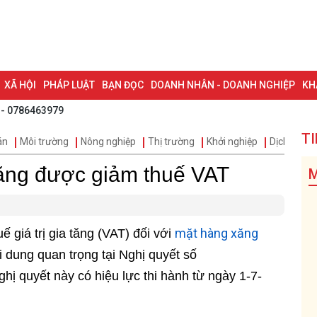
XÃ HỘI
PHÁP LUẬT
BẠN ĐỌC
DOANH NHÂN - DOANH NGHIỆP
KH
 - 0786463979
NG NAI & NGHỊ QUYẾT 57
LAO ĐỘNG - CÔNG ĐOÀN
PHÓNG SỰ
PHỎ
TI
án
Môi trường
Nông nghiệp
Thị trường
Khởi nghiệp
Dịch vụ
I HỘI ĐẠI BIỂU TOÀN QUỐC LẦN THỨ XIV CỦA ĐẢNG
ĐỢT THI ĐUA ĐẶC
xăng được giảm thuế VAT
M
mặt hàng xăng
ế giá trị gia tăng (VAT) đối với
i dung quan trọng tại Nghị quyết số
ị quyết này có hiệu lực thi hành từ ngày 1-7-