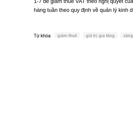
1-7 để giảm thuế VAT theo nghị quyết của
hàng tuần theo quy định về quản lý kinh 
Từ khóa:
giảm thuế
giá trị gia tăng
xăng
thuế giá trị gia tăng
chính sách gi
Xem