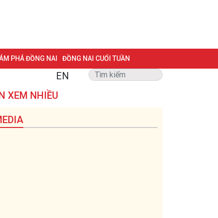
ÁM PHÁ ĐỒNG NAI
ĐỒNG NAI CUỐI TUẦN
EN
NG VẤN
TRANG ĐỊA PHƯƠNG
ẢNH ĐẸP
ĐẶT BÁO
N XEM NHIỀU
Đầu tư nước ngoài
Kinh tế tập thể
 BIỆT 500 NGÀY ĐÊM
MỘT LƯỚT HIỂU LUẬT
EDIA