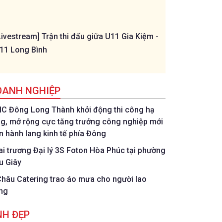
Livestream] Trận thi đấu giữa U11 Gia Kiệm -
[Livestream] Trậ
11 Long Bình
Long - U11 Bình
OANH NGHIỆP
IC Đông Long Thành khởi động thi công hạ
ng, mở rộng cực tăng trưởng công nghiệp mới
ên hành lang kinh tế phía Đông
ai trương Đại lý 3S Foton Hòa Phúc tại phường
u Giây
Châu Catering trao áo mưa cho người lao
ng
NH ĐẸP