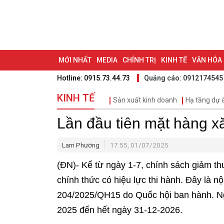
MỚI NHẤT
MEDIA
CHÍNH TRỊ
KINH TẾ
VĂN HÓA
Hotline: 0915.73.44.73
Quảng cáo: 0912174545
DU LỊCH - ẨM THỰC
CHUYỂN ĐỔI SỐ
THỂ THAO
ĐỒ
KINH TẾ
Sản xuất kinh doanh
Hạ tầng dự 
BẠN CẦN BIẾT
CHẠM 95 - KHÁM PHÁ ĐỒNG NAI
ĐẠ
Lần đầu tiên mặt hàng 
NHỊP CẦU NHÂN ÁI
THÀNH PHỐ ĐỒNG NAI
Lam Phương
17:55, 01/07/2025
(ĐN)- Kể từ ngày 1-7, chính sách giảm thu
chính thức có hiệu lực thi hành. Đây là nộ
204/2025/QH15 do Quốc hội ban hành. Ngh
2025 đến hết ngày 31-12-2026.