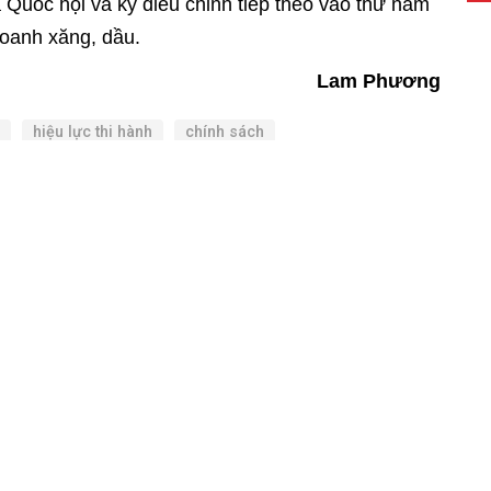
 Quốc hội và kỳ điều chỉnh tiếp theo vào thứ năm
doanh xăng, dầu.
Lam Phương
hiệu lực thi hành
chính sách
ảm
giá xăng
xăng dầu
VAT
giảm giá
Gửi bình luận
[C
 thêm bình luận