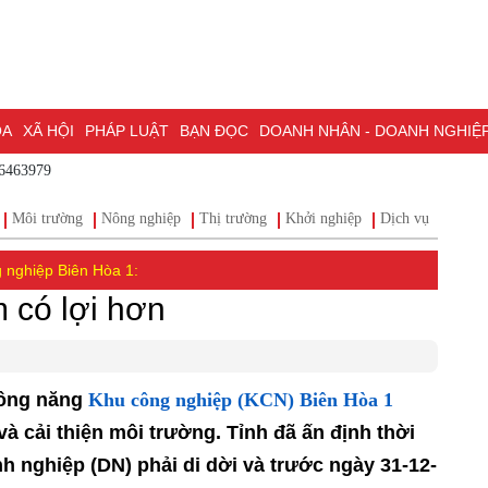
XÃ HỘI
PHÁP LUẬT
BẠN ĐỌC
DOANH NHÂN - DOANH NGHIỆP
K
 - 0786463979
ỒNG NAI & NGHỊ QUYẾT 57
LAO ĐỘNG - CÔNG ĐOÀN
PHÓNG SỰ
P
n
Môi trường
Nông nghiệp
Thị trường
Khởi nghiệp
Dịch vụ
Ki
G NAI
ĐẠI HỘI ĐẠI BIỂU TOÀN QUỐC LẦN THỨ XIV CỦA ĐẢNG
ĐỢT T
HỐ ĐỒNG NAI
 nghiệp Biên Hòa 1:
 có lợi hơn
Khu công nghiệp (KCN) Biên Hòa 1
công năng
và cải thiện môi trường. Tỉnh đã ấn định thời
h nghiệp (DN) phải di dời và trước ngày 31-12-