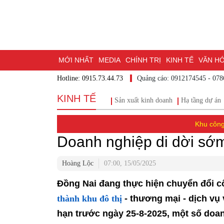
MỚI NHẤT
MEDIA
CHÍNH TRỊ
KINH TẾ
VĂN HÓA
Hotline: 0915.73.44.73
Quảng cáo: 0912174545
DU LỊCH - ẨM THỰC
CHUYỂN ĐỔI SỐ
THỂ THAO
Đ
KINH TẾ
Sản xuất kinh doanh
Hạ tầng dự á
ĐẶT BÁO
BẠN CẦN BIẾT
CHẠM 95 - KHÁM PHÁ ĐỒN
MỘT LƯỚT HIỂU LUẬT
NHỊP CẦU NHÂN ÁI
THÀNH P
Khu công
Doanh nghiệp di dời sớm
Hoàng Lộc
07:00, 15/05/2025
Đồng Nai đang thực hiện chuyển đổi 
thành khu đô thị
- thương mại - dịch vụ 
hạn trước ngày 25-8-2025, một số doan