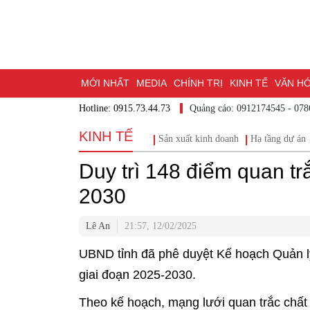
MỚI NHẤT
MEDIA
CHÍNH TRỊ
KINH TẾ
VĂN H
Hotline: 0915.73.44.73
Quảng cáo: 0912174545 - 07
DU LỊCH - ẨM THỰC
CHUYỂN ĐỔI SỐ
THỂ THAO
KINH TẾ
Sản xuất kinh doanh
Hạ tầng dự án
ĐẶT BÁO
BẠN CẦN BIẾT
CHẠM 95 - KHÁM PHÁ Đ
Duy trì 148 điểm quan tr
MỘT LƯỚT HIỂU LUẬT
NHỊP CẦU NHÂN ÁI
THÀN
2030
Lê An
21:57, 12/02/2025
UBND tỉnh đã phê duyệt Kế hoạch Quản lý
giai đoạn 2025-2030.
Theo kế hoạch, mạng lưới quan trắc chất