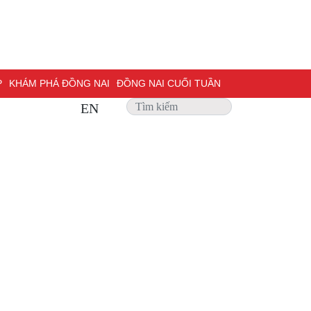
P
KHÁM PHÁ ĐỒNG NAI
ĐỒNG NAI CUỐI TUẦN
EN
 SỰ
PHỎNG VẤN
TRANG ĐỊA PHƯƠNG
ẢNH ĐẸP
ư nước ngoài
Kinh tế tập thể
ĐỢT THI ĐUA ĐẶC BIỆT 500 NGÀY ĐÊM