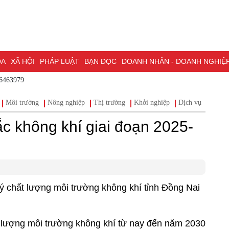
ÓA
XÃ HỘI
PHÁP LUẬT
BẠN ĐỌC
DOANH NHÂN - DOANH NGHIỆ
86463979
ĐỒNG NAI & NGHỊ QUYẾT 57
LAO ĐỘNG - CÔNG ĐOÀN
PHÓNG
Môi trường
Nông nghiệp
Thị trường
Khởi nghiệp
Dịch vụ
Đầu t
ỒNG NAI
ĐẠI HỘI ĐẠI BIỂU TOÀN QUỐC LẦN THỨ XIV CỦA ĐẢNG
ắc không khí giai đoạn 2025-
H PHỐ ĐỒNG NAI
 chất lượng môi trường không khí tỉnh Đồng Nai
 lượng môi trường không khí từ nay đến năm 2030