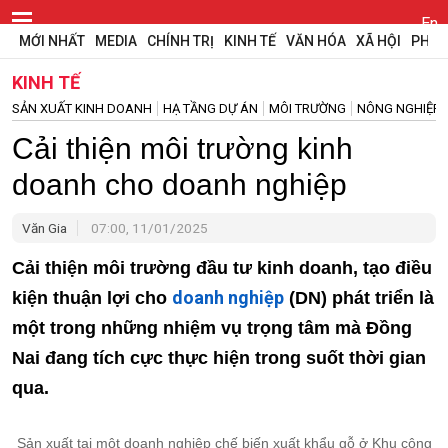
En
MỚI NHẤT
MEDIA
CHÍNH TRỊ
KINH TẾ
VĂN HÓA
XÃ HỘI
PHÁP
KINH TẾ
SẢN XUẤT KINH DOANH
HẠ TẦNG DỰ ÁN
MÔI TRƯỜNG
NÔNG NGHIỆP
Cải thiện môi trường kinh
doanh cho doanh nghiệp
Văn Gia
07:00, 11/01/2025
Cải thiện môi trường đầu tư kinh doanh, tạo điều
doanh nghiệp
kiện thuận lợi cho
(DN) phát triển là
một trong những nhiệm vụ trọng tâm mà Đồng
Nai đang tích cực thực hiện trong suốt thời gian
qua.
Sản xuất tại một doanh nghiệp chế biến xuất khẩu gỗ ở Khu công