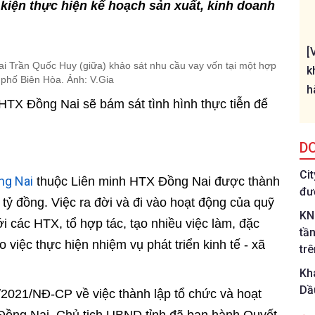
 kiện thực hiện kế hoạch sản xuất, kinh doanh
[
ai Trần Quốc Huy (giữa) khảo sát nhu cầu vay vốn tại một hợp
k
 phố Biên Hòa. Ảnh: V.Gia
h
n HTX Đồng Nai sẽ bám sát tình hình thực tiễn để
D
Ci
ng Nai
thuộc Liên minh HTX Đồng Nai được thành
đư
tỷ đồng. Việc ra đời và đi vào hoạt động của quỹ
KN
i các HTX, tổ hợp tác, tạo nhiều việc làm, đặc
tầ
 việc thực hiện nhiệm vụ phát triển kinh tế - xã
tr
Kh
Dầ
2021/NĐ-CP về việc thành lập tổ chức và hoạt