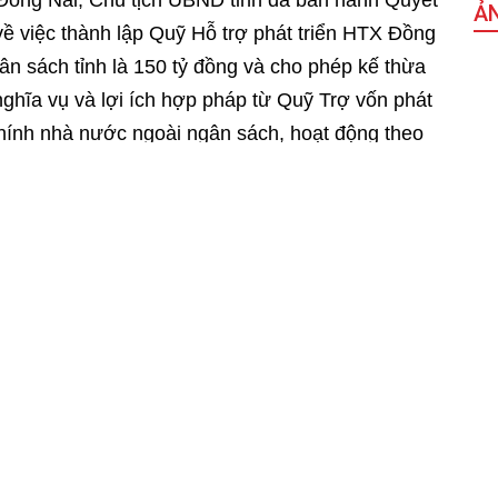
ồng Nai, Chủ tịch UBND tỉnh đã ban hành Quyết
Ả
việc thành lập Quỹ Hỗ trợ phát triển HTX Đồng
gân sách tỉnh là 150 tỷ đồng và cho phép kế thừa
nghĩa vụ và lợi ích hợp pháp từ Quỹ Trợ vốn phát
 chính nhà nước ngoài ngân sách, hoạt động theo
́m giữ 100% vốn điều lệ.
g Nai Trần Quốc Huy cho hay, căn cứ vào nhiệm
ạch cụ thể hàng năm để triển khai thực hiện
c kinh tế tập thể, HTX. Đến nay, quỹ đã được cấp đủ
́i cơ bản đã khắc phục những hạn chế trong
hép cho vay ngắn hạn, trung hạn, dài hạn nên
 chu kỳ sản xuất, kinh doanh hoặc theo chu kỳ vật
vốn vay
Sắ