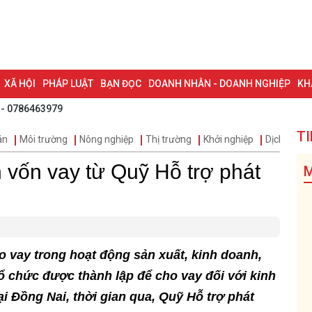
XÃ HỘI
PHÁP LUẬT
BẠN ĐỌC
DOANH NHÂN - DOANH NGHIỆP
KH
 - 0786463979
NG NAI & NGHỊ QUYẾT 57
LAO ĐỘNG - CÔNG ĐOÀN
PHÓNG SỰ
PHỎ
TI
án
Môi trường
Nông nghiệp
Thị trường
Khởi nghiệp
Dịch vụ
I HỘI ĐẠI BIỂU TOÀN QUỐC LẦN THỨ XIV CỦA ĐẢNG
ĐỢT THI ĐUA ĐẶC
 vốn vay từ Quỹ Hỗ trợ phát
M
o vay trong hoạt động sản xuất, kinh doanh,
tổ chức được thành lập để cho vay đối với kinh
ại Đồng Nai, thời gian qua, Quỹ Hỗ trợ phát