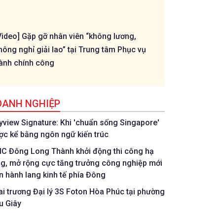
Video] Gặp gỡ nhân viên “không lương,
[Livestream] - T
hông nghỉ giải lao” tại Trung tâm Phục vụ
Thành - U11 Phư
ành chính công
OANH NGHIỆP
tyview Signature: Khi 'chuẩn sống Singapore'
ợc kể bằng ngôn ngữ kiến trúc
IC Đông Long Thành khởi động thi công hạ
ng, mở rộng cực tăng trưởng công nghiệp mới
ên hành lang kinh tế phía Đông
ai trương Đại lý 3S Foton Hòa Phúc tại phường
u Giây