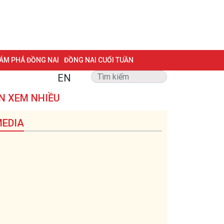
ÁM PHÁ ĐỒNG NAI
ĐỒNG NAI CUỐI TUẦN
EN
NG VẤN
TRANG ĐỊA PHƯƠNG
ẢNH ĐẸP
ĐẶT BÁO
N XEM NHIỀU
Đầu tư nước ngoài
Kinh tế tập thể
 BIỆT 500 NGÀY ĐÊM
MỘT LƯỚT HIỂU LUẬT
EDIA