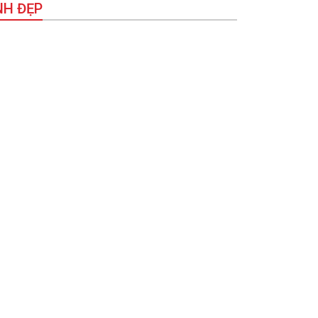
NH ĐẸP
c xanh tuổi trẻ vì cộng đồng