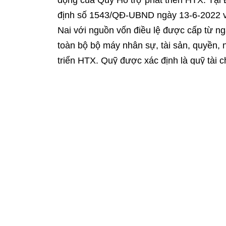
động của Quỹ Hỗ trợ phát triển HTX. Tại Đ
định số 1543/QĐ-UBND ngày 13-6-2022 về 
Nai với nguồn vốn điều lệ được cấp từ n
toàn bộ bộ máy nhân sự, tài sản, quyền, 
triển HTX. Quỹ được xác định là quỹ tài
mô hình công ty TNHH MTV do Nhà nước nă
Giám đốc Quỹ Hỗ trợ phát triển HTX Đồn
vụ của mình, đơn vị đã sớm xây dựng kế ho
nhiệm vụ cho vay ưu đãi đối với khu vự
150 tỷ đồng vốn điều lệ. Những quy định mơ
hoạt động cho vay trước đây. Quỹ được p
thời hạn cho vay được linh hoạt dựa theo
nuôi, cây trồng, dự án đầu tư…
Nâng cao hiệu quả, chất lượng nguồn 