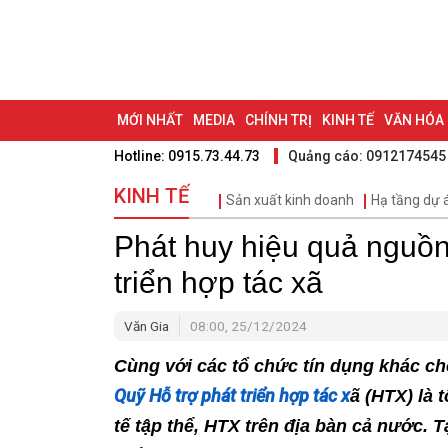
MỚI NHẤT
MEDIA
CHÍNH TRỊ
KINH TẾ
VĂN HÓA
Hotline: 0915.73.44.73
Quảng cáo: 0912174545
DU LỊCH - ẨM THỰC
CHUYỂN ĐỔI SỐ
THỂ THAO
ĐỒ
KINH TẾ
Sản xuất kinh doanh
Hạ tầng dự 
BẠN CẦN BIẾT
CHẠM 95 - KHÁM PHÁ ĐỒNG NAI
ĐẠ
Phát huy hiệu quả nguồn
NHỊP CẦU NHÂN ÁI
THÀNH PHỐ ĐỒNG NAI
triển hợp tác xã
Văn Gia
08:00, 25/12/2024
Cùng với các tổ chức tín dụng khác ch
Quỹ Hỗ trợ phát triển hợp tác x
ã (HTX) là 
tế tập thể, HTX trên địa bàn cả nước. T