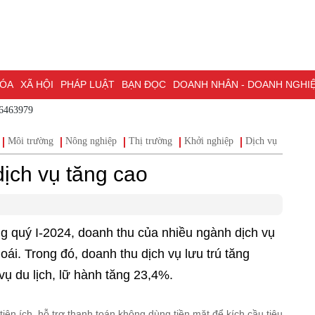
HÓA
XÃ HỘI
PHÁP LUẬT
BẠN ĐỌC
DOANH NHÂN - DOANH NGHI
86463979
ĐỒNG NAI & NGHỊ QUYẾT 57
LAO ĐỘNG - CÔNG ĐOÀN
PHÓNG
Môi trường
Nông nghiệp
Thị trường
Khởi nghiệp
Dịch vụ
Đầu t
ỒNG NAI
ĐẠI HỘI ĐẠI BIỂU TOÀN QUỐC LẦN THỨ XIV CỦA ĐẢNG
ịch vụ tăng cao
H PHỐ ĐỒNG NAI
g quý I-2024, doanh thu của nhiều ngành dịch vụ
oái. Trong đó, doanh thu dịch vụ lưu trú tăng
vụ du lịch, lữ hành tăng 23,4%.
iện ích, hỗ trợ thanh toán không dùng tiền mặt để kích cầu tiêu