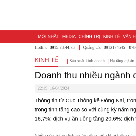
MỚI NHẤT
MEDIA
CHÍNH TRỊ
KINH TẾ
VĂN 
Hotline: 0915.73.44.73
Quảng cáo: 0912174545 - 07
DU LỊCH - ẨM THỰC
CHUYỂN ĐỔI SỐ
THỂ THAO
KINH TẾ
Sản xuất kinh doanh
Hạ tầng dự án
ĐẶT BÁO
BẠN CẦN BIẾT
CHẠM 95 - KHÁM PHÁ Đ
Doanh thu nhiều ngành d
MỘT LƯỚT HIỂU LUẬT
NHỊP CẦU NHÂN ÁI
THÀN
22:19, 16/04/2024
Thông tin từ Cục Thống kê Đồng Nai, tron
trong tỉnh tăng cao so với cùng kỳ năm ng
16,7%; dịch vụ ăn uống tăng 20,6%; dịch 
Nhiều cửa hàng dịch vụ ăn uống triển khai thêm các t