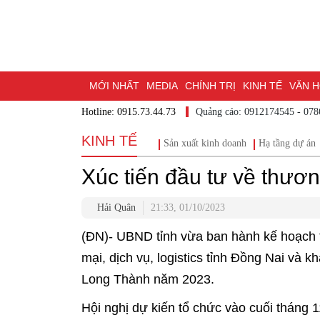
MỚI NHẤT
MEDIA
CHÍNH TRỊ
KINH TẾ
VĂN HÓ
Hotline: 0915.73.44.73
Quảng cáo: 0912174545
DU LỊCH - ẨM THỰC
CHUYỂN ĐỔI SỐ
THỂ THAO
ĐỒ
KINH TẾ
Sản xuất kinh doanh
Hạ tầng dự 
BẠN CẦN BIẾT
CHẠM 95 - KHÁM PHÁ ĐỒNG NAI
ĐẠ
Xúc tiến đầu tư về thương
NHỊP CẦU NHÂN ÁI
THÀNH PHỐ ĐỒNG NAI
Hải Quân
21:33, 01/10/2023
(ĐN)- UBND tỉnh vừa ban hành kế hoạch tổ
mại, dịch vụ, logistics tỉnh Đồng Nai và k
Long Thành năm 2023.
Hội nghị dự kiến tổ chức vào cuối tháng 1