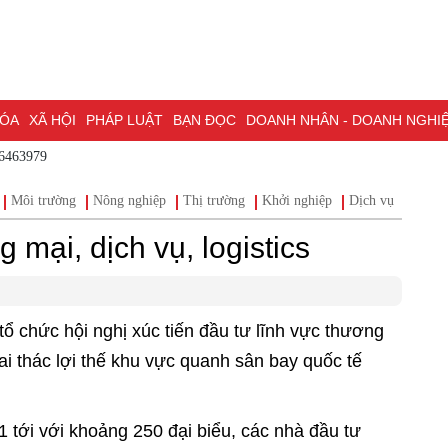
A
XÃ HỘI
PHÁP LUẬT
BẠN ĐỌC
DOANH NHÂN - DOANH NGHIỆP
K
 - 0786463979
NG NAI & NGHỊ QUYẾT 57
LAO ĐỘNG - CÔNG ĐOÀN
PHÓNG SỰ
PHỎ
án
Môi trường
Nông nghiệp
Thị trường
Khởi nghiệp
Dịch vụ
I HỘI ĐẠI BIỂU TOÀN QUỐC LẦN THỨ XIV CỦA ĐẢNG
ĐỢT THI ĐUA ĐẶC
 mại, dịch vụ, logistics
 chức hội nghị xúc tiến đầu tư lĩnh vực thương
hai thác lợi thế khu vực quanh sân bay quốc tế
1 tới với khoảng 250 đại biểu, các nhà đầu tư