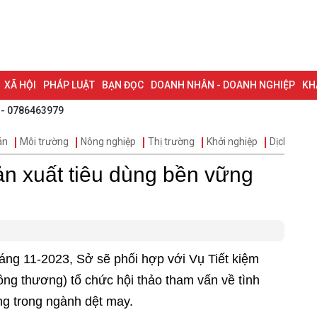
XÃ HỘI
PHÁP LUẬT
BẠN ĐỌC
DOANH NHÂN - DOANH NGHIỆP
KH
 - 0786463979
NG NAI & NGHỊ QUYẾT 57
LAO ĐỘNG - CÔNG ĐOÀN
PHÓNG SỰ
PHỎ
án
Môi trường
Nông nghiệp
Thị trường
Khởi nghiệp
Dịch vụ
I HỘI ĐẠI BIỂU TOÀN QUỐC LẦN THỨ XIV CỦA ĐẢNG
ĐỢT THI ĐUA ĐẶC
ản xuất tiêu dùng bền vững
áng 11-2023, Sở sẽ phối hợp với Vụ Tiết kiệm
ng thương) tổ chức hội thảo tham vấn về tình
ng trong ngành dệt may.