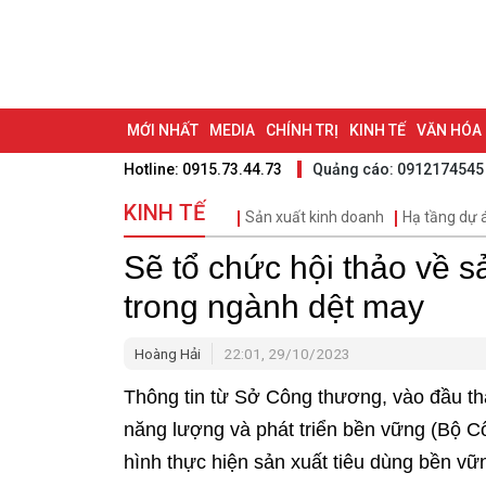
MỚI NHẤT
MEDIA
CHÍNH TRỊ
KINH TẾ
VĂN HÓA
Hotline: 0915.73.44.73
Quảng cáo: 0912174545
DU LỊCH - ẨM THỰC
CHUYỂN ĐỔI SỐ
THỂ THAO
ĐỒ
KINH TẾ
Sản xuất kinh doanh
Hạ tầng dự 
BẠN CẦN BIẾT
CHẠM 95 - KHÁM PHÁ ĐỒNG NAI
ĐẠ
Sẽ tổ chức hội thảo về s
NHỊP CẦU NHÂN ÁI
THÀNH PHỐ ĐỒNG NAI
trong ngành dệt may
Hoàng Hải
22:01, 29/10/2023
Thông tin từ Sở Công thương, vào đầu th
năng lượng và phát triển bền vững (Bộ Cô
hình thực hiện sản xuất tiêu dùng bền vữ