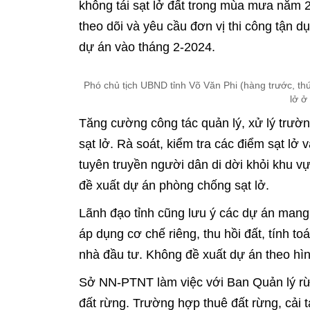
không tái sạt lở đất trong mùa mưa năm 20
theo dõi và yêu cầu đơn vị thi công tận 
dự án vào tháng 2-2024.
Phó chủ tịch UBND tỉnh Võ Văn Phi (hàng trước, thứ 
lở ở
Tăng cường công tác quản lý, xử lý trườ
sạt lở. Rà soát, kiểm tra các điểm sạt lở
tuyên truyền người dân di dời khỏi khu v
đề xuất dự án phòng chống sạt lở.
Lãnh đạo tỉnh cũng lưu ý các dự án mang
áp dụng cơ chế riêng, thu hồi đất, tính to
nhà đầu tư. Không đề xuất dự án theo hì
Sở NN-PTNT làm việc với Ban Quản lý rừ
đất rừng. Trường hợp thuê đất rừng, cải t