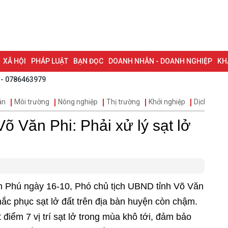
XÃ HỘI
PHÁP LUẬT
BẠN ĐỌC
DOANH NHÂN - DOANH NGHIỆP
KH
 - 0786463979
NG NAI & NGHỊ QUYẾT 57
LAO ĐỘNG - CÔNG ĐOÀN
PHÓNG SỰ
PHỎ
án
Môi trường
Nông nghiệp
Thị trường
Khởi nghiệp
Dịch vụ
I HỘI ĐẠI BIỂU TOÀN QUỐC LẦN THỨ XIV CỦA ĐẢNG
ĐỢT THI ĐUA ĐẶC
õ Văn Phi: Phải xử lý sạt lở
ân Phú ngày 16-10, Phó chủ tịch UBND tỉnh Võ Văn
c phục sạt lở đất trên địa bàn huyện còn chậm.
 điểm 7 vị trí sạt lở trong mùa khô tới, đảm bảo