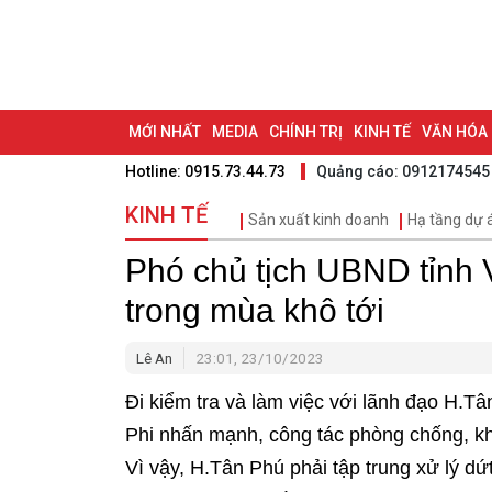
MỚI NHẤT
MEDIA
CHÍNH TRỊ
KINH TẾ
VĂN HÓA
Hotline: 0915.73.44.73
Quảng cáo: 0912174545
DU LỊCH - ẨM THỰC
CHUYỂN ĐỔI SỐ
THỂ THAO
ĐỒ
KINH TẾ
Sản xuất kinh doanh
Hạ tầng dự 
BẠN CẦN BIẾT
CHẠM 95 - KHÁM PHÁ ĐỒNG NAI
ĐẠ
Phó chủ tịch UBND tỉnh V
NHỊP CẦU NHÂN ÁI
THÀNH PHỐ ĐỒNG NAI
trong mùa khô tới
Lê An
23:01, 23/10/2023
Đi kiểm tra và làm việc với lãnh đạo H.T
Phi nhấn mạnh, công tác phòng chống, khắ
Vì vậy, H.Tân Phú phải tập trung xử lý dứt