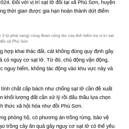
24. Đối với vị trí sạt lở đồi tại xã Phú Sơn, huyện
dụng thời gian được gia hạn hoàn thành dứt điểm
3 từ phải sang) cùng đoàn công tác của tỉnh kiểm tra vị trí sạt
 đồi xã Phú Sơn
ng hợp khai thác đất, cát không đúng quy định gây
 và có nguy cơ sạt lở. Từ đó, chủ động vận động,
ực nguy hiểm, không tác động vào khu vực này và
 tính chất cấp bách như chống sạt lở cần đề xuất
án khối lượng đất cần xử lý rồi đấu thầu lựa chọn
nh thức xã hội hóa như đồi Phú Sơn.
ng phòng hộ, có phương án trồng rừng, bảo vệ
ạo trồng cây ăn quả gây nguy cơ sạt lở có thể yêu