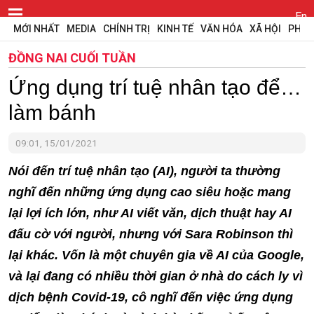
En
MỚI NHẤT
MEDIA
CHÍNH TRỊ
KINH TẾ
VĂN HÓA
XÃ HỘI
PHÁP
ĐỒNG NAI CUỐI TUẦN
Ứng dụng trí tuệ nhân tạo để…
làm bánh
09:01, 15/01/2021
Nói đến trí tuệ nhân tạo (AI), người ta thường
nghĩ đến những ứng dụng cao siêu hoặc mang
lại lợi ích lớn, như AI viết văn, dịch thuật hay AI
đấu cờ với người, nhưng với Sara Robinson thì
lại khác. Vốn là một chuyên gia về AI của Google,
và lại đang có nhiều thời gian ở nhà do cách ly vì
dịch bệnh Covid-19, cô nghĩ đến việc ứng dụng