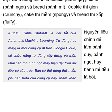
(bánh ngọt) và bread (bánh mì). Cookie thì giòn
(crunchy), cake thì mềm (spongy) và bread thì xốp
(fluffy).
Nguyên liệu
AutoML Table (AutoML là viết tắt của
chính để
Automatic Machine Learning: Tự động học
làm bánh
máy) là một công cụ AI trên Google Cloud,
quy, bánh
có chức năng tự động xây dựng và triển
ngọt hay
khai các mô hình học máy hiện đại trên dữ
bánh mì đều
liệu có cấu trúc. Bạn có thể dùng thử miễn
là bột,
phí bản beta của công cụ này, tham khảo
đường,
tại: https://cloud.google.com/automl-
sữa… vậy
tables.
những yếu
tố gì khiến cho một loại bánh nào đó là cookie, cake