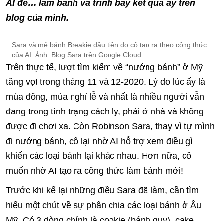
AI để… làm bánh và trình bày kết quả ấy trên
blog của mình.
Sara và mẻ bánh Breakie đầu tiên do cô tạo ra theo công thức
của AI. Ảnh: Blog Sara trên Google Cloud
Trên thực tế, lượt tìm kiếm về “nướng bánh” ở Mỹ
tăng vọt trong tháng 11 và 12-2020. Lý do lúc ấy là
mùa đông, mùa nghỉ lễ và nhất là nhiều người vẫn
đang trong tình trạng cách ly, phải ở nhà và không
được đi chơi xa. Còn Robinson Sara, thay vì tự mình
đi nướng bánh, cô lại nhờ AI hỗ trợ xem điều gì
khiến các loại bánh lại khác nhau. Hơn nữa, cô
muốn nhờ AI tạo ra công thức làm bánh mới!
Trước khi kể lại những điều Sara đã làm, cần tìm
hiểu một chút về sự phân chia các loại bánh ở Âu
Mỹ. Có 3 dòng chính là cookie (bánh quy), cake