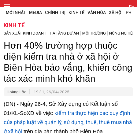
En
MỚI NHẤT
MEDIA
CHÍNH TRỊ
KINH TẾ
VĂN HÓA
XÃ HỘI
PHÁP
KINH TẾ
SẢN XUẤT KINH DOANH
HẠ TẦNG DỰ ÁN
MÔI TRƯỜNG
NÔNG NGHIỆP
Hơn 40% trường hợp thuộc
diện kiểm tra nhà ở xã hội ở
Biên Hòa báo vắng, khiến công
tác xác minh khó khăn
Hoàng Lộc
19:31, 26/04/2025
(ĐN) - Ngày 26-4, Sở Xây dựng có Kết luận số
kiểm tra thực hiện các quy định
01/KL-SoXD về việc
của pháp luật về quản lý, sử dụng, thuê, thuê mua nhà
ở xã hội
trên địa bàn thành phố Biên Hòa.