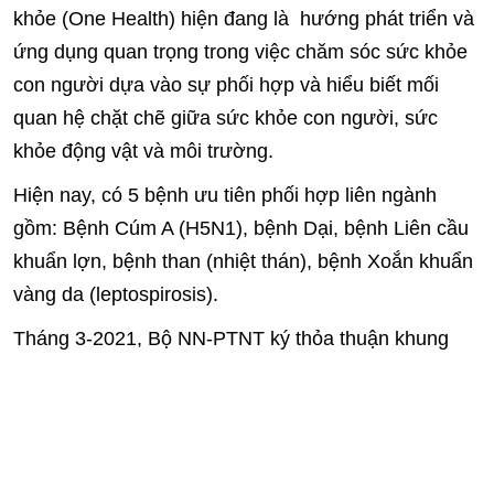
khỏe (One Health) hiện đang là hướng phát triển và
ứng dụng quan trọng trong việc chăm sóc sức khỏe
con người dựa vào sự phối hợp và hiểu biết mối
quan hệ chặt chẽ giữa sức khỏe con người, sức
khỏe động vật và môi trường.
Hiện nay, có 5 bệnh ưu tiên phối hợp liên ngành
gồm: Bệnh Cúm A (H5N1), bệnh Dại, bệnh Liên cầu
khuẩn lợn, bệnh than (nhiệt thán), bệnh Xoắn khuẩn
vàng da (leptospirosis).
Tháng 3-2021, Bộ NN-PTNT ký thỏa thuận khung
Đối tác Một sức khỏe phòng chống bệnh dịch từ
động vật sang người giai đoạn 2021-2025.Mục tiêu
chung là giảm thiểu nguy cơ lan truyền các tác nhân
gây bệnh từ động vật và môi trường sang người và