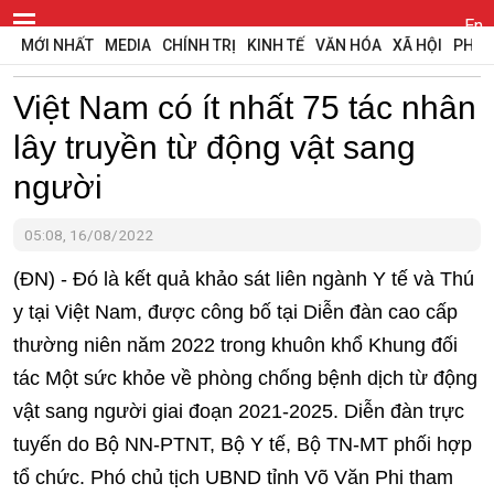
En
MỚI NHẤT
MEDIA
CHÍNH TRỊ
KINH TẾ
VĂN HÓA
XÃ HỘI
PHÁP
Việt Nam có ít nhất 75 tác nhân
lây truyền từ động vật sang
người
05:08, 16/08/2022
(ĐN) - Đó là kết quả khảo sát liên ngành Y tế và Thú
y tại Việt Nam, được công bố tại Diễn đàn cao cấp
thường niên năm 2022 trong khuôn khổ Khung đối
tác Một sức khỏe về phòng chống bệnh dịch từ động
vật sang người giai đoạn 2021-2025. Diễn đàn trực
tuyến do Bộ NN-PTNT, Bộ Y tế, Bộ TN-MT phối hợp
tổ chức. Phó chủ tịch UBND tỉnh Võ Văn Phi tham