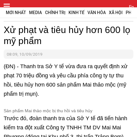
En
MỚI NHẤT
MEDIA
CHÍNH TRỊ
KINH TẾ
VĂN HÓA
XÃ HỘI
PHÁP
Xử phạt và tiêu hủy hơn 600 lọ
mỹ phẩm
08:09, 10/09/2019
(ĐN) - Thanh tra Sở Y tế vừa đưa ra quyết định xử
phạt 70 triệu đồng và yêu cầu phía công ty tự thu
hồi, tiêu hủy hơn 600 sản phẩm Mai thảo mộc (mỹ
phẩm trị mụn).
Sản phẩm Mai thảo mộc bị thu hồi và tiêu hủy
Trước đó, đoàn thanh tra của Sở Y tế đã tiến hành
kiểm tra đột xuất Công ty TNHH TM DV Mai Mai
Phương (đóng tại Khu phố 3, thị trấn Trảng Bom).