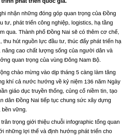
g tiến trình phát triển quốc gia.
 ghi nhận những đóng góp quan trọng của Đồng
u tư, phát triển công nghiệp, logistics, hạ tầng
năm qua. Thành phố Đồng Nai sẽ có thêm cơ chế,
, thu hút nguồn lực đầu tư, thúc đẩy phát triển hạ
h, nâng cao chất lượng sống của người dân và
rưởng quan trọng của vùng Đông Nam Bộ.
 động chào mừng vào dịp tháng 5 càng làm tăng
hông khí cả nước hướng về kỷ niệm 136 năm Ngày
ần giáo dục truyền thống, củng cố niềm tin, tạo
n dân Đồng Nai tiếp tục chung sức xây dựng
à bền vững.
rân trọng giới thiệu chuỗi infographic tổng quan
i những lợi thế và định hướng phát triển cho