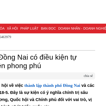
A
XÃ HỘI
PHÁP LUẬT
BẠN ĐỌC
DOANH NHÂN - DOANH NGHIỆP
K
 - 0786463979
NG NAI & NGHỊ QUYẾT 57
LAO ĐỘNG - CÔNG ĐOÀN
PHÓNG SỰ
PHỎ
I HỘI ĐẠI BIỂU TOÀN QUỐC LẦN THỨ XIV CỦA ĐẢNG
ĐỢT THI ĐUA ĐẶC
Đồng Nai có điều kiện tự
ên phong phú
chia sẻ
thành lập thành phố Đồng Nai
 hội về việc
và
y 18-5. Đây là sự kiện có ý nghĩa chính trị
ng ương, Quốc hội và Chính phủ đối với vai