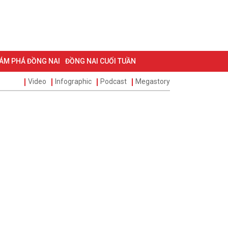
ÁM PHÁ ĐỒNG NAI
ĐỒNG NAI CUỐI TUẦN
Video
Infographic
Podcast
Megastory
NG VẤN
TRANG ĐỊA PHƯƠNG
ẢNH ĐẸP
ĐẶT BÁO
 BIỆT 500 NGÀY ĐÊM
MỘT LƯỚT HIỂU LUẬT