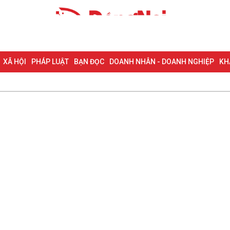
XÃ HỘI
PHÁP LUẬT
BẠN ĐỌC
DOANH NHÂN - DOANH NGHIỆP
KH
NG NAI & NGHỊ QUYẾT 57
LAO ĐỘNG - CÔNG ĐOÀN
PHÓNG SỰ
PHỎ
I HỘI ĐẠI BIỂU TOÀN QUỐC LẦN THỨ XIV CỦA ĐẢNG
ĐỢT THI ĐUA ĐẶC