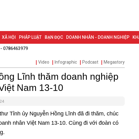
XÃ HỘI
PHÁP LUẬT
BẠN ĐỌC
DOANH NHÂN - DOANH NGHIỆP
KH
 - 0786463979
NG NAI & NGHỊ QUYẾT 57
LAO ĐỘNG - CÔNG ĐOÀN
PHÓNG SỰ
PHỎ
Video
Infographic
Podcast
Megastory
I HỘI ĐẠI BIỂU TOÀN QUỐC LẦN THỨ XIV CỦA ĐẢNG
ĐỢT THI ĐUA ĐẶC
Hồng Lĩnh thăm doanh nghiệp
Việt Nam 13-10
024
thư Tỉnh ủy Nguyễn Hồng Lĩnh đã đi thăm, chúc
anh nhân Việt Nam 13-10. Cùng đi với đoàn có
ng.