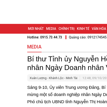
MỚI NHẤT
MEDIA
CHÍNH TRỊ
KINH TẾ
VĂN HÓA
Hotline: 0915.73.44.73
Quảng cáo: 0912174545
DU LỊCH - ẨM THỰC
CHUYỂN ĐỔI SỐ
THỂ THAO
ĐỒ
MEDIA
BẠN CẦN BIẾT
CHẠM 95 - KHÁM PHÁ ĐỒNG NAI
ĐẠ
Bí thư Tỉnh ủy Nguyễn 
NHỊP CẦU NHÂN ÁI
THÀNH PHỐ ĐỒNG NAI
nhân Ngày Doanh nhân 
Xuân Lượng - Khánh Lộc - Minh Tài
12:48, 09/10/2
Sáng 9-10, Ủy viên Trung ương Đảng, Bí 
mừng một số doanh nghiệp nhân Ngày Do
Phó chủ tịch UBND tỉnh Nguyễn Thị Hoà