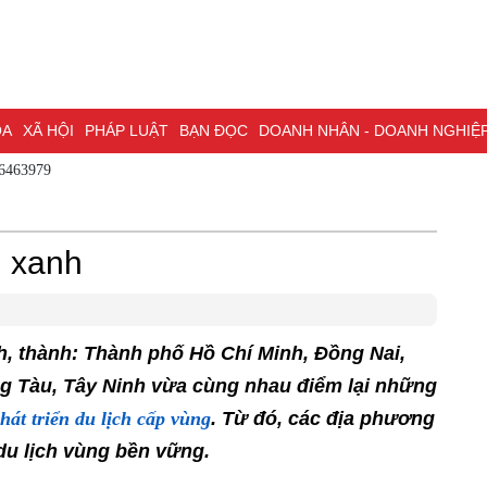
XÃ HỘI
PHÁP LUẬT
BẠN ĐỌC
DOANH NHÂN - DOANH NGHIỆP
KH
 - 0786463979
NG NAI & NGHỊ QUYẾT 57
LAO ĐỘNG - CÔNG ĐOÀN
PHÓNG SỰ
PHỎ
I HỘI ĐẠI BIỂU TOÀN QUỐC LẦN THỨ XIV CỦA ĐẢNG
ĐỢT THI ĐUA ĐẶC
h xanh
, thành: Thành phố Hồ Chí Minh, Đồng Nai,
g Tàu, Tây Ninh vừa cùng nhau điểm lại những
hát triển du lịch cấp vùng
. Từ đó, các địa
át triển du lịch vùng bền vững.