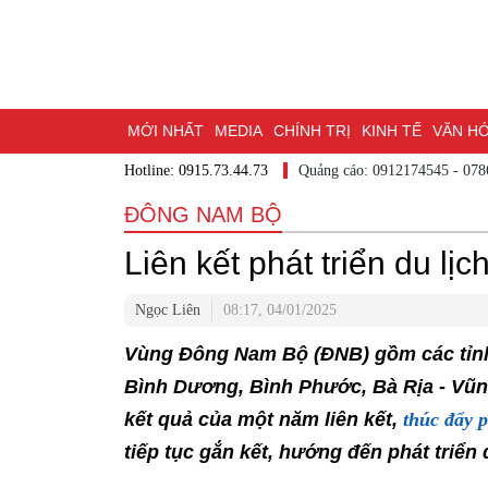
MỚI NHẤT
MEDIA
CHÍNH TRỊ
KINH TẾ
VĂN HÓA
Hotline: 0915.73.44.73
Quảng cáo: 0912174545
DU LỊCH - ẨM THỰC
CHUYỂN ĐỔI SỐ
THỂ THAO
ĐỒ
ĐÔNG NAM BỘ
BẠN CẦN BIẾT
CHẠM 95 - KHÁM PHÁ ĐỒNG NAI
ĐẠ
Liên kết phát triển du lịc
NHỊP CẦU NHÂN ÁI
THÀNH PHỐ ĐỒNG NAI
Ngọc Liên
08:17, 04/01/2025
Vùng Đông Nam Bộ (ĐNB) gồm các tỉnh
Bình Dương, Bình Phước, Bà Rịa - Vũn
thúc đẩy p
kết quả của một năm liên kết,
phương tiếp tục gắn kết, hướng đến ph