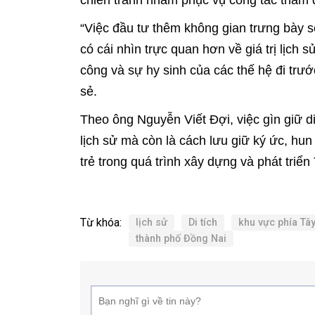
chiến tranh nhằm phục vụ công tác tham q
“Việc đầu tư thêm không gian trưng bày sẽ
có cái nhìn trực quan hơn về giá trị lịch
công và sự hy sinh của các thế hệ đi trướ
sẻ.
Theo ông Nguyễn Viết Đợi, việc gìn giữ di
lịch sử mà còn là cách lưu giữ ký ức, hun
trẻ trong quá trình xây dựng và phát triể
Từ khóa:
lịch sử
Di tích
khu vực phía Tâ
thành phố Đồng Nai