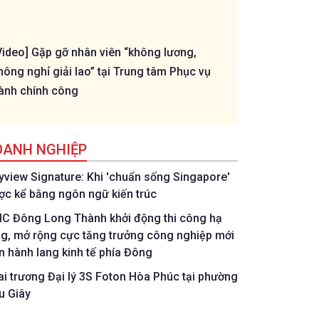
Video] Gặp gỡ nhân viên “không lương,
[Livestream] - T
hông nghỉ giải lao” tại Trung tâm Phục vụ
Thành - U11 Phư
ành chính công
OANH NGHIỆP
tyview Signature: Khi 'chuẩn sống Singapore'
ợc kể bằng ngôn ngữ kiến trúc
IC Đông Long Thành khởi động thi công hạ
ng, mở rộng cực tăng trưởng công nghiệp mới
ên hành lang kinh tế phía Đông
ai trương Đại lý 3S Foton Hòa Phúc tại phường
u Giây