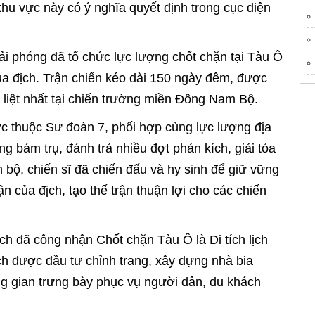
khu vực này có ý nghĩa quyết định trong cục diện
 phóng đã tổ chức lực lượng chốt chặn tại Tàu Ô
ủa địch. Trận chiến kéo dài 150 ngày đêm, được
 liệt nhất tại chiến trường miền Đông Nam Bộ.
lực thuộc Sư đoàn 7, phối hợp cùng lực lượng địa
 bám trụ, đánh trả nhiều đợt phản kích, giải tỏa
n bộ, chiến sĩ đã chiến đấu và hy sinh để giữ vững
ận của địch, tạo thế trận thuận lợi cho các chiến
h đã công nhận Chốt chặn Tàu Ô là Di tích lịch
ích được đầu tư chỉnh trang, xây dựng nhà bia
g gian trưng bày phục vụ người dân, du khách