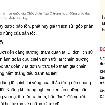
h lịch sử quốc gia Chốt chặn Tàu Ô trong hoạt động giáo dục
[
thống. Ảnh: Lê Duy
k
 được bảo tồn, phát huy giá trị lịch sử, góp phần
h
ào hùng của dân tộc.
 Ô
D
ời đến dâng hương, tham quan tại Di tích lịch sử
Ci
h ảnh đoàn cựu chiến binh trở lại “chiến trường
đư
c Sư đoàn 7 là đơn vị trực tiếp tham gia chiến
KN
ng năm tháng đấu tranh ác liệt.
tầ
 lặng lẽ chỉnh lại vòng hoa, thắp từng nén nhang
tr
ội. Không khí trang nghiêm xen lẫn những câu
Kh
ng về một thời “mưa bom, bão đạn”. Có người
Dầ
dõi hồi tưởng về những ký ức cũ.