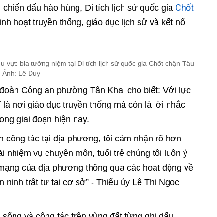
Chốt
i chiến đấu hào hùng, Di tích lịch sử quốc gia
h hoạt truyền thống, giáo dục lịch sử và kết nối
vực bia tưởng niệm tại Di tích lịch sử quốc gia Chốt chặn Tàu
 Ảnh: Lê Duy
 đoàn Công an phường Tân Khai cho biết: Với lực
ỉ là nơi giáo dục truyền thống mà còn là lời nhắc
rong giai đoạn hiện nay.
n công tác tại địa phương, tôi cảm nhận rõ hơn
ài nhiệm vụ chuyên môn, tuổi trẻ chúng tôi luôn ý
h mạng của địa phương thông qua các hoạt động về
 ninh trật tự tại cơ sở” - Thiếu úy Lê Thị Ngọc
sống và công tác trên vùng đất từng ghi dấu