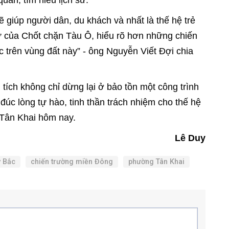
uan, tìm hiểu lịch sử.
 giúp người dân, du khách và nhất là thế hệ trẻ
 sử của Chốt chặn Tàu Ô, hiểu rõ hơn những chiến
c trên vùng đất này” - ông Nguyễn Viết Đợi chia
 tích không chỉ dừng lại ở bảo tồn một công trình
 đúc lòng tự hào, tinh thần trách nhiệm cho thế hệ
n Tân Khai hôm nay.
Lê Duy
y Bắc
chiến trường miền Đông
phường Tân Khai