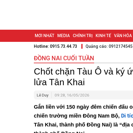
MỚI NHẤT
MEDIA
CHÍNH TRỊ
KINH TẾ
VĂN HÓA
Hotline: 0915.73.44.73
Quảng cáo: 0912174545
DU LỊCH - ẨM THỰC
CHUYỂN ĐỔI SỐ
THỂ THAO
ĐỒ
ĐỒNG NAI CUỐI TUẦN
BẠN CẦN BIẾT
CHẠM 95 - KHÁM PHÁ ĐỒNG NAI
ĐẠ
Chốt chặn Tàu Ô và ký ứ
NHỊP CẦU NHÂN ÁI
THÀNH PHỐ ĐỒNG NAI
lửa Tân Khai
Lê Duy
09:28, 16/05/2026
Gắn liền với 150 ngày đêm chiến đấu o
Di tí
chiến trường miền Đông Nam Bộ,
Tân Khai, thành phố Đồng Nai) là “địa 