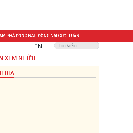
ÁM PHÁ ĐỒNG NAI
ĐỒNG NAI CUỐI TUẦN
EN
NG VẤN
TRANG ĐỊA PHƯƠNG
ẢNH ĐẸP
ĐẶT BÁO
N XEM NHIỀU
 BIỆT 500 NGÀY ĐÊM
MỘT LƯỚT HIỂU LUẬT
EDIA