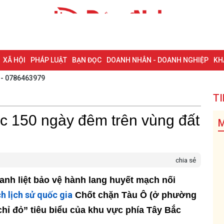
XÃ HỘI
PHÁP LUẬT
BẠN ĐỌC
DOANH NHÂN - DOANH NGHIỆP
KH
 - 0786463979
NG NAI & NGHỊ QUYẾT 57
LAO ĐỘNG - CÔNG ĐOÀN
PHÓNG SỰ
PHỎ
TI
I HỘI ĐẠI BIỂU TOÀN QUỐC LẦN THỨ XIV CỦA ĐẢNG
ĐỢT THI ĐUA ĐẶC
c 150 ngày đêm trên vùng đất
M
chia sẻ
anh liệt bảo vệ hành lang huyết mạch nối
ch lịch sử quốc gia
Chốt chặn Tàu Ô (ở phường
chỉ đỏ” tiêu biểu của khu vực phía Tây Bắc