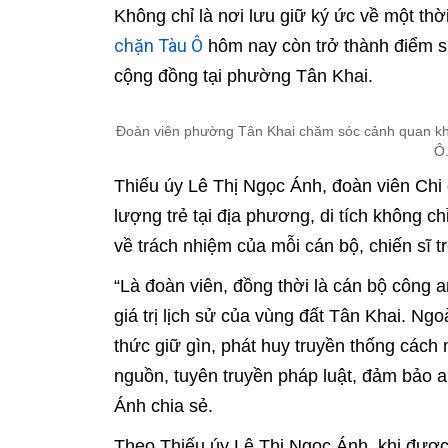
Không chỉ là nơi lưu giữ ký ức về một thờ
chặn Tàu Ô
hôm nay còn trở thành điểm sin
cộng đồng tại phường Tân Khai.
Đoàn viên phường Tân Khai chăm sóc cảnh quan khu 
Ô.
Thiếu úy Lê Thị Ngọc Ánh, đoàn viên Chi
lượng trẻ tại địa phương, di tích không ch
về trách nhiệm của mỗi cán bộ, chiến sĩ t
“Là đoàn viên, đồng thời là cán bộ công a
giá trị lịch sử của vùng đất Tân Khai. Ngo
thức giữ gìn, phát huy truyền thống các
nguồn, tuyên truyền pháp luật, đảm bảo an
Ánh chia sẻ.
Theo Thiếu úy Lê Thị Ngọc Ánh, khi được 