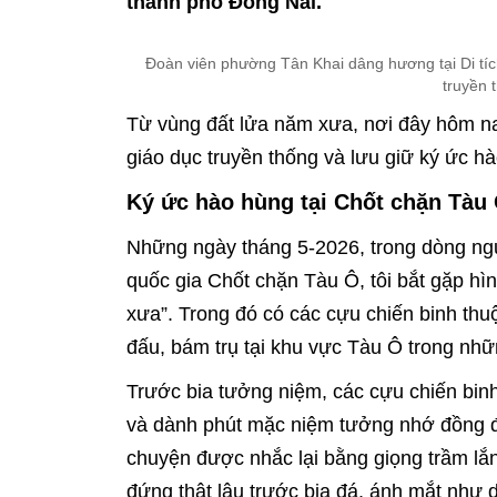
thành phố Đồng Nai.
Đoàn viên phường Tân Khai dâng hương tại Di tíc
truyền 
Từ vùng đất lửa năm xưa, nơi đây hôm nay
giáo dục truyền thống và lưu giữ ký ức h
Ký ức hào hùng tại Chốt chặn Tàu
Những ngày tháng 5-2026, trong dòng ngư
quốc gia Chốt chặn Tàu Ô, tôi bắt gặp hìn
xưa”. Trong đó có các cựu chiến binh thuộ
đấu, bám trụ tại khu vực Tàu Ô trong nhữ
Trước bia tưởng niệm, các cựu chiến binh
và dành phút mặc niệm tưởng nhớ đồng đ
chuyện được nhắc lại bằng giọng trầm lắ
đứng thật lâu trước bia đá, ánh mắt như 