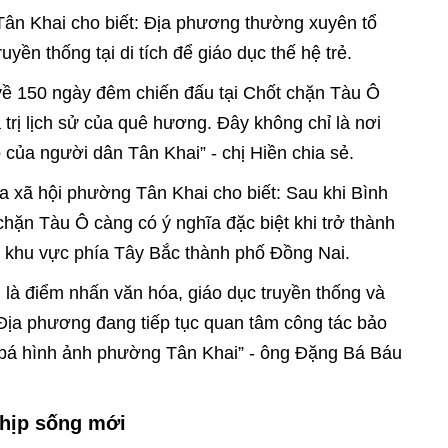
Tân Khai cho biết: Địa phương thường xuyên tổ
yền thống tại di tích để giáo dục thế hệ trẻ.
về 150 ngày đêm chiến đấu tại Chốt chặn Tàu Ô
 trị lịch sử của quê hương. Đây không chỉ là nơi
 của người dân Tân Khai” - chị Hiền chia sẻ.
xã hội phường Tân Khai cho biết: Sau khi Bình
hặn Tàu Ô càng có ý nghĩa đặc biệt khi trở thành
ủa khu vực phía Tây Bắc thành phố Đồng Nai.
òn là điểm nhấn văn hóa, giáo dục truyền thống và
. Địa phương đang tiếp tục quan tâm công tác bảo
ảng bá hình ảnh phường Tân Khai” - ông Đặng Bá Báu
 nhịp sống mới