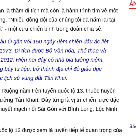
Ả
n là thăm di tích mà còn là hành trình tìm về một
ng. “Nhiều đồng đội của chúng tôi đã nằm lại tại
ả” - một cựu chiến binh trong đoàn chia sẻ.
Tàu Ô gắn với 150 ngày đêm chiến đấu ác liệt
1973. Di tích được Bộ Văn hóa, Thể thao và
2012. Hiện nơi đây có nhà bia tưởng niệm,
bày tư liệu, trở thành địa chỉ đỏ giáo dục
c lịch sử vùng đất Tân Khai.
m Ruộng nằm trên tuyến quốc lộ 13, thuộc huyện
ờng Tân Khai). Đây từng là vị trí chiến lược đặc
 huyết mạch nối Sài Gòn với Bình Long, Lộc Ninh
Sắ
ốc lộ 13 được xem là tuyến tiếp tế quan trọng của