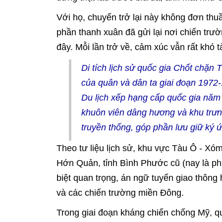
Với họ, chuyến trở lại này không đơn thuầ
phần thanh xuân đã gửi lại nơi chiến trườ
đây. Mỗi lần trở về, cảm xúc vẫn rất khó t
Di tích lịch sử quốc gia Chốt chặn 
của quân và dân ta giai đoạn 1972-
Du lịch xếp hạng cấp quốc gia năm 
khuôn viên dâng hương và khu trưng 
truyền thống, góp phần lưu giữ ký ứ
Theo tư liệu lịch sử, khu vực Tàu Ô - Xó
Hớn Quản, tỉnh Bình Phước cũ (nay là phư
biệt quan trọng, án ngữ tuyến giao thông
và các chiến trường miền Đông.
Trong giai đoạn kháng chiến chống Mỹ, qu