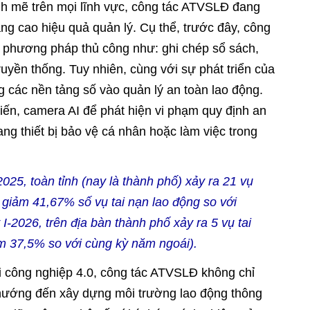
nh mẽ trên mọi lĩnh vực, công tác ATVSLĐ đang
g cao hiệu quả quản lý. Cụ thể, trước đây, công
 phương pháp thủ công như: ghi chép sổ sách,
ruyền thống. Tuy nhiên, cùng với sự phát triển của
 các nền tảng số vào quản lý an toàn lao động.
iến, camera AI để phát hiện vi phạm quy định an
g thiết bị bảo vệ cá nhân hoặc làm việc trong
25, toàn tỉnh (nay là thành phố) xảy ra 21 vụ
, giảm 41,67% số vụ tai nạn lao động so với
-2026, trên địa bàn thành phố xảy ra 5 vụ tai
ảm 37,5% so với cùng kỳ năm ngoái).
ại công nghiệp 4.0, công tác ATVSLĐ không chỉ
hướng đến xây dựng môi trường lao động thông