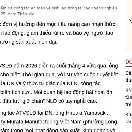
ểm tra công tác an toàn vệ sinh lao động tại các doanh nghiệp
25. Ảnh: Thảo My
[
ác đơn vị hướng đến mục tiêu nâng cao nhận thức,
 lao động, giảm thiểu rủi ro và bảo vệ người lao
rường sản xuất hiện đại.
D
VSLĐ năm 2026 diễn ra cuối tháng 4 vừa qua, ông
Ci
o biết: Thời gian qua, với sự vào cuộc quyết liệt
đư
của DN và ý thức tự giác của NLĐ, công tác
KN
iến tích cực. Mối quan hệ lao động hài hòa, ổn
tầ
út đầu tư, “giữ chân” NLĐ có tay nghề cao.
tr
ông tác ATVSLĐ tại DN, ông Hiroaki Yamasaki,
Kh
 ty Murata Manufacturing Việt Nam (phường Long
Dầ
 tâm trong mọi hoạt động sản xuất, kinh doanh và