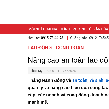
MỚI NHẤT
MEDIA
CHÍNH TRỊ
KINH TẾ
VĂN HÓA
Hotline: 0915.73.44.73
Quảng cáo: 0912174545
DU LỊCH - ẨM THỰC
CHUYỂN ĐỔI SỐ
THỂ THAO
ĐỒ
LAO ĐỘNG - CÔNG ĐOÀN
BẠN CẦN BIẾT
CHẠM 95 - KHÁM PHÁ ĐỒNG NAI
ĐẠ
Nâng cao an toàn lao độ
NHỊP CẦU NHÂN ÁI
THÀNH PHỐ ĐỒNG NAI
Thảo My
08:01, 12/05/2026
an toàn, vệ sinh l
Tháng Hành động về
quản lý và nâng cao hiệu quả công tá
cấp, các ngành và cộng đồng doanh ng
mạnh mẽ.