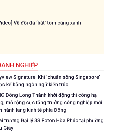
Video] Về đồi đá ‘bắt’ tôm càng xanh
[Livestream] Trậ
ngôi sao U11 Đồ
C.P. Việt Nam
OANH NGHIỆP
tyview Signature: Khi 'chuẩn sống Singapore'
ợc kể bằng ngôn ngữ kiến trúc
IC Đông Long Thành khởi động thi công hạ
ng, mở rộng cực tăng trưởng công nghiệp mới
ên hành lang kinh tế phía Đông
ai trương Đại lý 3S Foton Hòa Phúc tại phường
u Giây