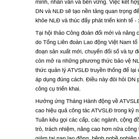
minh, nhân văn và bền vững. Việc kết hợ
DN và NLĐ sẽ tạo nền tảng quan trọng để
khỏe NLĐ và thúc đẩy phát triển kinh tế - 
Tại hội thảo Công đoàn đổi mới và nâng 
do Tổng Liên đoàn Lao động Việt Nam tổ c
đoạn sản xuất mới, chuyển đổi số và tự đ
còn mở ra những phương thức bảo vệ NL
thức quản lý ATVSLĐ truyền thống để lại
áp dụng đúng cách. Điều này đòi hỏi DN 
công cụ triển khai.
Hưởng ứng Tháng Hành động về ATVSLĐ 
cao hiệu quả công tác ATVSLĐ trong kỷ 
Tuân kêu gọi các cấp, các ngành, cộng đ
trò, trách nhiệm, nâng cao hơn nữa công t
giảm tai nạn lao động, bệnh nghề nghiệp 