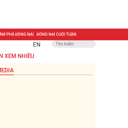
ÁM PHÁ ĐỒNG NAI
ĐỒNG NAI CUỐI TUẦN
EN
NG VẤN
TRANG ĐỊA PHƯƠNG
ẢNH ĐẸP
ĐẶT BÁO
N XEM NHIỀU
 BIỆT 500 NGÀY ĐÊM
MỘT LƯỚT HIỂU LUẬT
EDIA