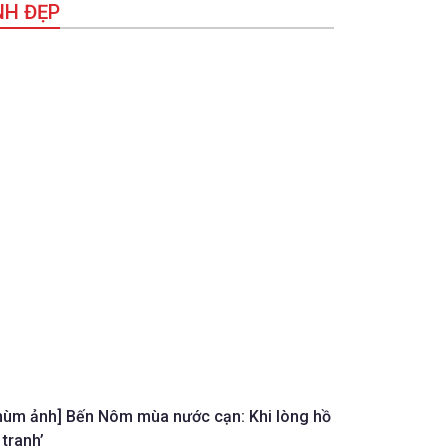
NH ĐẸP
hùm ảnh] Bến Nôm mùa nước cạn: Khi lòng hồ
 tranh’