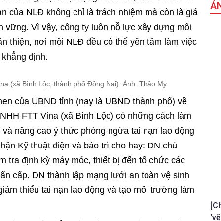
Ả
oàn của NLĐ không chỉ là trách nhiệm mà còn là giá
bền vững. Vì vậy, công ty luôn nỗ lực xây dựng môi
ân thiện, nơi mỗi NLĐ đều có thể yên tâm làm việc
 khẳng định.
ina (xã Bình Lộc, thành phố Đồng Nai). Ảnh: Thảo My
hen của UBND tỉnh (nay là UBND thành phố) về
 TNHH FTT Vina (xã Bình Lộc) có những cách làm
ệc và nâng cao ý thức phòng ngừa tai nạn lao động
ận Kỹ thuật điện và bảo trì cho hay: DN chú
ểm tra định kỳ máy móc, thiết bị đến tổ chức các
hẩn cấp. DN thành lập mạng lưới an toàn vệ sinh
giảm thiểu tai nạn lao động và tạo môi trường làm
[C
‘vẽ