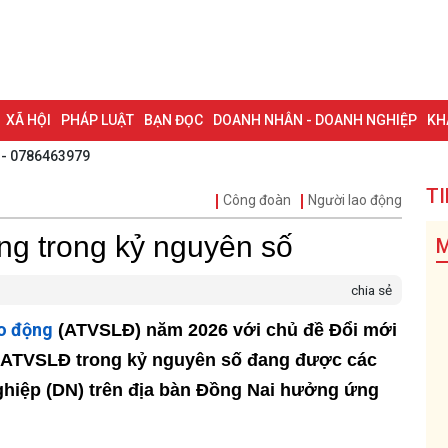
XÃ HỘI
PHÁP LUẬT
BẠN ĐỌC
DOANH NHÂN - DOANH NGHIỆP
KH
 - 0786463979
NG NAI & NGHỊ QUYẾT 57
LAO ĐỘNG - CÔNG ĐOÀN
PHÓNG SỰ
PHỎ
TI
Công đoàn
Người lao động
I HỘI ĐẠI BIỂU TOÀN QUỐC LẦN THỨ XIV CỦA ĐẢNG
ĐỢT THI ĐUA ĐẶC
ng trong kỷ nguyên số
M
chia sẻ
ao động
(ATVSLÐ) năm 2026 với chủ đề Ðổi mới
c ATVSLÐ trong kỷ nguyên số đang được các
hiệp (DN) trên địa bàn Ðồng Nai hưởng ứng