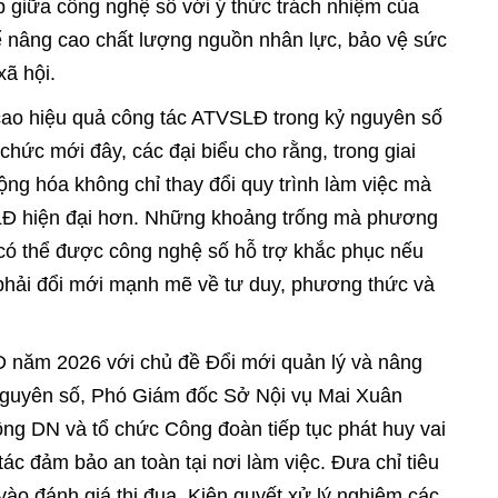
p giữa công nghệ số với ý thức trách nhiệm của
 nâng cao chất lượng nguồn nhân lực, bảo vệ sức
xã hội.
cao hiệu quả công tác ATVSLĐ trong kỷ nguyên số
hức mới đây, các đại biểu cho rằng, trong giai
ộng hóa không chỉ thay đổi quy trình làm việc mà
Đ hiện đại hơn. Những khoảng trống mà phương
 có thể được công nghệ số hỗ trợ khắc phục nếu
phải đổi mới mạnh mẽ về tư duy, phương thức và
năm 2026 với chủ đề Đổi mới quản lý và nâng
nguyên số, Phó Giám đốc Sở Nội vụ Mai Xuân
ồng DN và tổ chức Công đoàn tiếp tục phát huy vai
ác đảm bảo an toàn tại nơi làm việc. Đưa chỉ tiêu
vào đánh giá thi đua. Kiên quyết xử lý nghiêm các