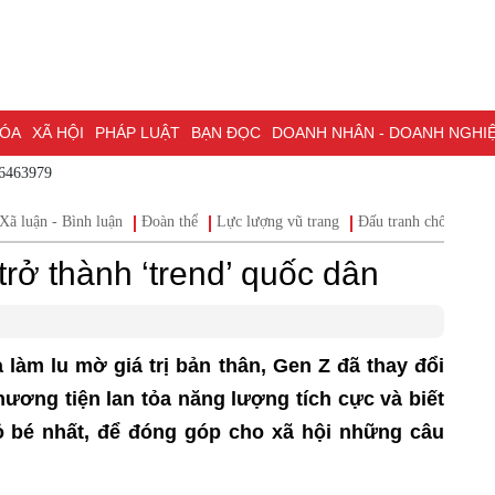
A
XÃ HỘI
PHÁP LUẬT
BẠN ĐỌC
DOANH NHÂN - DOANH NGHIỆP
K
 - 0786463979
NG NAI & NGHỊ QUYẾT 57
LAO ĐỘNG - CÔNG ĐOÀN
PHÓNG SỰ
PHỎ
Xã luận - Bình luận
Đoàn thể
Lực lượng vũ trang
Đấu tranh chống
I HỘI ĐẠI BIỂU TOÀN QUỐC LẦN THỨ XIV CỦA ĐẢNG
ĐỢT THI ĐUA ĐẶC
 trở thành ‘trend’ quốc dân
 làm lu mờ giá trị bản thân, Gen Z đã thay đổi
hương tiện lan tỏa năng lượng tích cực và biết
hỏ bé nhất, để đóng góp cho xã hội những câu