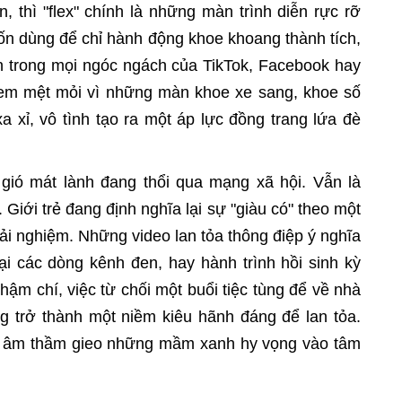
, thì "flex" chính là những màn trình diễn rực rỡ
n dùng để chỉ hành động khoe khoang thành tích,
n trong mọi ngóc ngách của TikTok, Facebook hay
 xem mệt mỏi vì những màn khoe xe sang, khoe số
a xỉ, vô tình tạo ra một áp lực đồng trang lứa đè
gió mát lành đang thổi qua mạng xã hội. Vẫn là
ế". Giới trẻ đang định nghĩa lại sự "giàu có" theo một
rải nghiệm. Những video lan tỏa thông điệp ý nghĩa
ại các dòng kênh đen, hay hành trình hồi sinh kỳ
hậm chí, việc từ chối một buổi tiệc tùng để về nhà
 trở thành một niềm kiêu hãnh đáng để lan tỏa.
 âm thầm gieo những mầm xanh hy vọng vào tâm