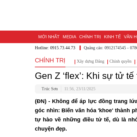
MỚI NHẤT
MEDIA
CHÍNH TRỊ
KINH TẾ
VĂN HÓ
Hotline: 0915.73.44.73
Quảng cáo: 0912174545
DU LỊCH - ẨM THỰC
CHUYỂN ĐỔI SỐ
THỂ THAO
ĐỒ
CHÍNH TRỊ
Xây dựng Đảng
Chính quyền
BẠN CẦN BIẾT
CHẠM 95 - KHÁM PHÁ ĐỒNG NAI
ĐẠ
Gen Z ‘flex’: Khi sự tử tế
NHỊP CẦU NHÂN ÁI
THÀNH PHỐ ĐỒNG NAI
Trúc Sơn
11:56, 23/11/2025
(ĐN) - Không để áp lực đồng trang lứa
góc nhìn: Biến văn hóa 'khoe' thành p
tự hào về những điều tử tế, dù là n
chuyện đẹp.