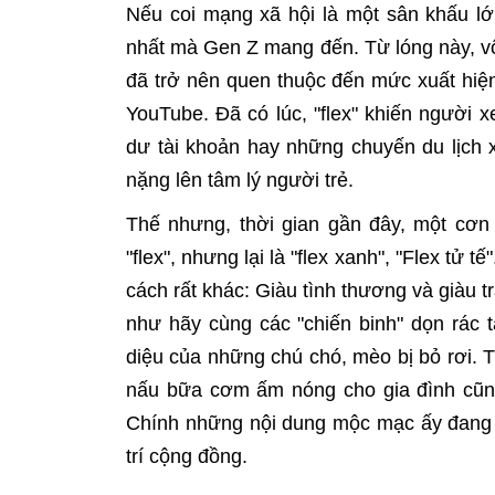
Nếu coi mạng xã hội là một sân khấu lớn
nhất mà Gen Z mang đến. Từ lóng này, vố
đã trở nên quen thuộc đến mức xuất hiệ
YouTube. Đã có lúc, "flex" khiến người
dư tài khoản hay những chuyến du lịch x
nặng lên tâm lý người trẻ.
Thế nhưng, thời gian gần đây, một cơn 
"flex", nhưng lại là "flex xanh", "Flex tử t
cách rất khác: Giàu tình thương và giàu t
như hãy cùng các "chiến binh" dọn rác t
diệu của những chú chó, mèo bị bỏ rơi. T
nấu bữa cơm ấm nóng cho gia đình cũng
Chính những nội dung mộc mạc ấy đang
trí cộng đồng.