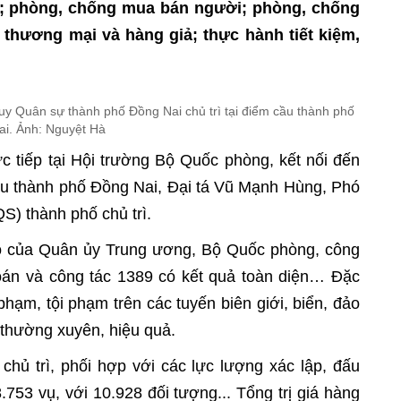
y; phòng, chống mua bán người; phòng, chống
 thương mại và hàng giả; thực hành tiết kiệm,
uy Quân sự thành phố Đồng Nai chủ trì tại điểm cầu thành phố
i. Ảnh: Nguyệt Hà
ực tiếp tại Hội trường Bộ Quốc phòng, kết nối đến
ầu thành phố Đồng Nai, Đại tá Vũ Mạnh Hùng, Phó
) thành phố chủ trì.
o của Quân ủy Trung ương, Bộ Quốc phòng, công
toán và công tác 1389 có kết quả toàn diện… Đặc
phạm, tội phạm trên các tuyến biên giới, biển, đảo
thường xuyên, hiệu quả.
chủ trì, phối hợp với các lực lượng xác lập, đấu
.753 vụ, với 10.928 đối tượng... Tổng trị giá hàng