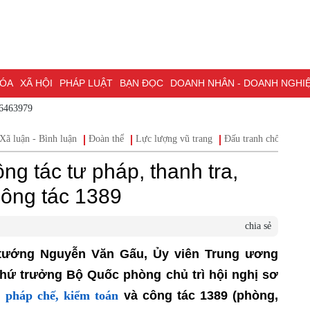
A
XÃ HỘI
PHÁP LUẬT
BẠN ĐỌC
DOANH NHÂN - DOANH NGHIỆP
 - 0786463979
ỒNG NAI & NGHỊ QUYẾT 57
LAO ĐỘNG - CÔNG ĐOÀN
PHÓNG SỰ
P
Xã luận - Bình luận
Đoàn thể
Lực lượng vũ trang
Đấu tranh chống c
NG NAI
ĐẠI HỘI ĐẠI BIỂU TOÀN QUỐC LẦN THỨ XIV CỦA ĐẢNG
ĐỢT 
g tác tư pháp, thanh tra,
PHỐ ĐỒNG NAI
công tác 1389
chia sẻ
g tướng Nguyễn Văn Gấu, Ủy viên Trung ương
hứ trưởng Bộ Quốc phòng chủ trì hội nghị sơ
, pháp chế, kiểm toán
và công tác 1389 (phòng,