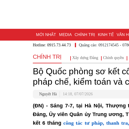
MỚI NHẤT
MEDIA
CHÍNH TRỊ
KINH TẾ
VĂN HÓ
Hotline: 0915.73.44.73
Quảng cáo: 0912174545
DU LỊCH - ẨM THỰC
CHUYỂN ĐỔI SỐ
THỂ THAO
Đ
CHÍNH TRỊ
Xây dựng Đảng
Chính quyền
ĐẶT BÁO
BẠN CẦN BIẾT
CHẠM 95 - KHÁM PHÁ ĐỒ
Bộ Quốc phòng sơ kết côn
MỘT LƯỚT HIỂU LUẬT
NHỊP CẦU NHÂN ÁI
THÀNH 
pháp chế, kiểm toán và 
Nguyệt Hà
14:18, 07/07/2026
(ĐN) - Sáng 7-7, tại Hà Nội, Thượn
Đảng, Ủy viên Quân ủy Trung ương, T
công tác tư pháp, thanh tra
kết 6 tháng