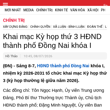
En
MỚI NHẤT
MEDIA
CHÍNH TRỊ
KINH TẾ
VĂN HÓA
XÃ HỘI
PHÁP
CHÍNH TRỊ
XÂY DỰNG ĐẢNG
CHÍNH QUYỀN
XÃ LUẬN - BÌNH LUẬN
ĐOÀN THỂ
LỰ
Khai mạc Kỳ họp thứ 3 HĐND
thành phố Đồng Nai khóa I
Hồ Thảo
10:45, 08/07/2026
HĐND thành phố Đồng Nai
(ĐN) - Sáng 8-7,
khóa I,
nhiệm kỳ 2026-2031 tổ chức khai mạc Kỳ họp thứ
3 (kỳ họp thường lệ giữa năm 2026).
Các đồng chí: Tôn Ngọc Hạnh, Ủy viên Trung ương
Đảng, Phó Bí thư Thường trực Thành ủy, Chủ tịch
HĐND thành phố; Đặng Minh Nguyệt, Ủy viên Ban