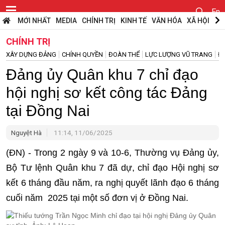
En
MỚI NHẤT
MEDIA
CHÍNH TRỊ
KINH TẾ
VĂN HÓA
XÃ HỘI
PH
CHÍNH TRỊ
XÂY DỰNG ĐẢNG
CHÍNH QUYỀN
ĐOÀN THỂ
LỰC LƯỢNG VŨ TRANG
Đ
Đảng ủy Quân khu 7 chỉ đạo
hội nghị sơ kết công tác Đảng
tại Đồng Nai
Nguyệt Hà
11:14, 11/06/2025
(ĐN) - Trong 2 ngày 9 và 10-6, Thường vụ Đảng ủy,
Bộ Tư lệnh Quân khu 7 đã dự, chỉ đạo Hội nghị sơ
kết 6 tháng đầu năm, ra nghị quyết lãnh đạo 6 tháng
cuối năm 2025 tại một số đơn vị ở Đồng Nai.