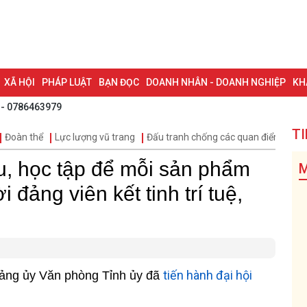
XÃ HỘI
PHÁP LUẬT
BẠN ĐỌC
DOANH NHÂN - DOANH NGHIỆP
KH
 - 0786463979
NG NAI & NGHỊ QUYẾT 57
LAO ĐỘNG - CÔNG ĐOÀN
PHÓNG SỰ
PHỎ
TI
Đoàn thể
Lực lượng vũ trang
Đấu tranh chống các quan điểm sai tr
I HỘI ĐẠI BIỂU TOÀN QUỐC LẦN THỨ XIV CỦA ĐẢNG
ĐỢT THI ĐUA ĐẶC
, học tập để mỗi sản phẩm
M
 đảng viên kết tinh trí tuệ,
tiến hành đại hội
 Đảng ủy Văn phòng Tỉnh ủy đã