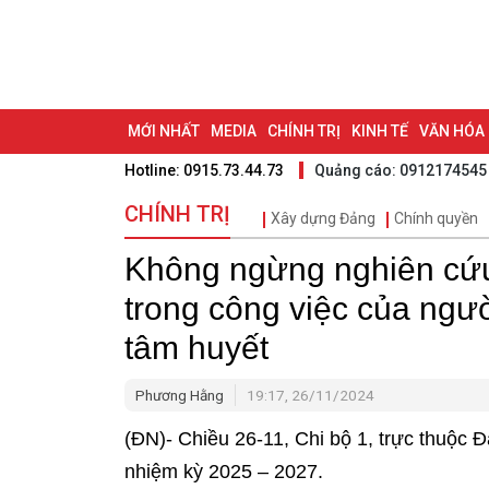
MỚI NHẤT
MEDIA
CHÍNH TRỊ
KINH TẾ
VĂN HÓA
Hotline: 0915.73.44.73
Quảng cáo: 0912174545
DU LỊCH - ẨM THỰC
CHUYỂN ĐỔI SỐ
THỂ THAO
ĐỒ
CHÍNH TRỊ
Xây dựng Đảng
Chính quyền
BẠN CẦN BIẾT
CHẠM 95 - KHÁM PHÁ ĐỒNG NAI
ĐẠ
Không ngừng nghiên cứu
NHỊP CẦU NHÂN ÁI
THÀNH PHỐ ĐỒNG NAI
trong công việc của người
tâm huyết
Phương Hằng
19:17, 26/11/2024
(ĐN)- Chiều 26-11, Chi bộ 1, trực thuộc
nhiệm kỳ 2025 – 2027.