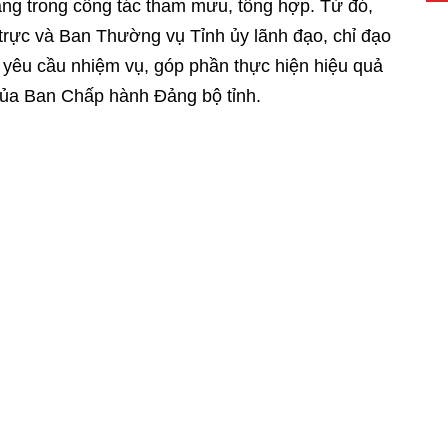
ăng trong công tác tham mưu, tổng hợp. Từ đó,
rực và Ban Thường vụ Tỉnh ủy lãnh đạo, chỉ đạo
 yêu cầu nhiệm vụ, góp phần thực hiện hiệu quả
của Ban Chấp hành Đảng bộ tỉnh.
Hồng Tiến phát biểu chỉ đạo tại đại hội. Ảnh: Phương Hằng
inh hoạt chi bộ thường kỳ, Chi bộ 1 đã chú trọng
2024, Chi bộ 1 đã tổ chức 8 đợt sinh hoạt chuyên
đức, phong cách Hồ Chí Minh. Trong mỗi kỳ sinh
viên tham gia thảo luận, góp ý xây dựng nghị
ghiêm túc tự phê bình và phê bình.
 – 2027, chi bộ đề ra 8 chỉ tiêu; trong đó 100%
g đó 20% đảng viên hoàn thành xuất sắc nhiệm vụ
[C
ạch, vững mạnh hàng năm; 100% cán bộ, công chức
lên, trong đó 20% cán bộ, đảng viên đạt danh hiệu