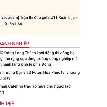
Livestream] Trận thi đấu giữa U11 Xuân Lập -
[Livestream] Trậ
11 Xuân Hòa
Bình - U11 Đồng 
OANH NGHIỆP
IC Đông Long Thành khởi động thi công hạ
ng, mở rộng cực tăng trưởng công nghiệp mới
ên hành lang kinh tế phía Đông
ai trương Đại lý 3S Foton Hòa Phúc tại phường
u Giây
Châu Catering trao áo mưa cho người lao
ng
NH ĐẸP