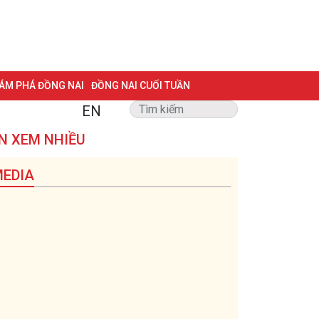
ÁM PHÁ ĐỒNG NAI
ĐỒNG NAI CUỐI TUẦN
EN
NG VẤN
TRANG ĐỊA PHƯƠNG
ẢNH ĐẸP
ĐẶT BÁO
N XEM NHIỀU
ái
Hội đồng nhân dân
 BIỆT 500 NGÀY ĐÊM
MỘT LƯỚT HIỂU LUẬT
EDIA