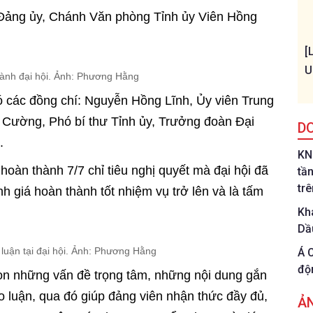
hư Đảng ủy, Chánh Văn phòng Tỉnh ủy Viên Hồng
[
U
hành đại hội. Ảnh: Phương Hằng
có các đồng chí: Nguyễn Hồng Lĩnh, Ủy viên Trung
 Cường, Phó bí thư Tỉnh ủy, Trưởng đoàn Đại
D
.
KN
hoàn thành 7/7 chỉ tiêu nghị quyết mà đại hội đã
tầ
tr
 giá hoàn thành tốt nhiệm vụ trở lên và là tấm
Kh
Dầ
 luận tại đại hội. Ảnh: Phương Hằng
Á 
độ
chọn những vấn đề trọng tâm, những nội dung gắn
o luận, qua đó giúp đảng viên nhận thức đầy đủ,
Ả