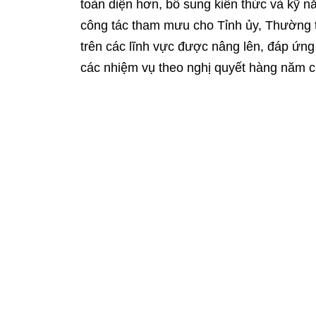
toàn diện hơn, bổ sung kiến thức và kỹ n
công tác tham mưu cho Tỉnh ủy, Thường t
trên các lĩnh vực được nâng lên, đáp ứng
các nhiệm vụ theo nghị quyết hàng năm 
Bí thư Đảng ủy, Chánh Văn phòng Tỉnh ủy Viên 
Cùng với chú trọng nâng cao chất lượng s
sinh hoạt chuyên đề. Trong 2 năm 2023 – 
đề về học tập và làm theo tư tưởng, đạo 
hoạt chi bộ, trung bình có hơn 70% đảng 
quyết chi bộ; 100% đảng viên thực hiện n
Chi bộ đã thống nhất, trong nhiệm kỳ 2025
đảng viên hoàn thành tốt nhiệm vụ, tron
hàng năm; chi bộ đạt danh hiệu trong s
là đảng viên hoàn thành tốt nhiệm vụ trở 