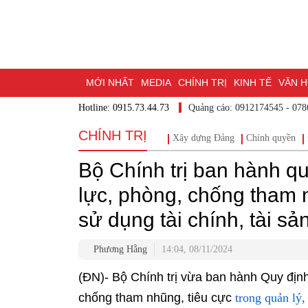
MỚI NHẤT
MEDIA
CHÍNH TRỊ
KINH TẾ
VĂN 
Hotline: 0915.73.44.73
Quảng cáo: 0912174545 - 07
DU LỊCH - ẨM THỰC
CHUYỂN ĐỔI SỐ
THỂ THAO
CHÍNH TRỊ
Xây dựng Đảng
Chính quyền
ĐẶT BÁO
BẠN CẦN BIẾT
CHẠM 95 - KHÁM PHÁ Đ
Bộ Chính trị ban hành q
MỘT LƯỚT HIỂU LUẬT
NHỊP CẦU NHÂN ÁI
THÀN
lực, phòng, chống tham n
sử dụng tài chính, tài sả
Phương Hằng
14:04, 08/11/2024
(ĐN)- Bộ Chính trị vừa ban hành Quy địn
chống tham nhũng, tiêu cực
trong quản lý,