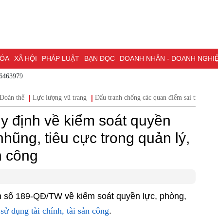
HÓA
XÃ HỘI
PHÁP LUẬT
BẠN ĐỌC
DOANH NHÂN - DOANH NGHI
86463979
ĐỒNG NAI & NGHỊ QUYẾT 57
LAO ĐỘNG - CÔNG ĐOÀN
PHÓNG
Đoàn thể
Lực lượng vũ trang
Đấu tranh chống các quan điểm sai trái
Hộ
ỒNG NAI
ĐẠI HỘI ĐẠI BIỂU TOÀN QUỐC LẦN THỨ XIV CỦA ĐẢNG
uy định về kiểm soát quyền
H PHỐ ĐỒNG NAI
hũng, tiêu cực trong quản lý,
n công
h số 189-QĐ/TW về kiểm soát quyền lực, phòng,
 sử dụng tài chính, tài sản công
.