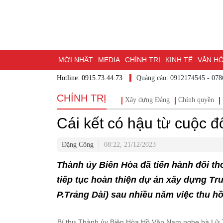
MỚI NHẤT
MEDIA
CHÍNH TRỊ
KINH TẾ
VĂN HÓA
Hotline: 0915.73.44.73
Quảng cáo: 0912174545
DU LỊCH - ẨM THỰC
CHUYỂN ĐỔI SỐ
THỂ THAO
ĐỒ
CHÍNH TRỊ
Xây dựng Đảng
Chính quyền
BẠN CẦN BIẾT
CHẠM 95 - KHÁM PHÁ ĐỒNG NAI
ĐẠ
Cái kết có hậu từ cuộc đố
NHỊP CẦU NHÂN ÁI
THÀNH PHỐ ĐỒNG NAI
Đặng Công
08:22, 21/12/2023
Thành ủy Biên Hòa đã tiến hành đối thoạ
tiếp tục hoàn thiện dự án xây dựng Tr
P.Trảng Dài) sau nhiều năm việc thu hồi
Bí thư Thành ủy Biên Hòa Hồ Văn Nam nghe bà Lữ Th