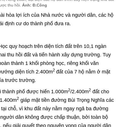
ược thu hồi.
Ảnh: Đ.Công
 hài hòa lợi ích của Nhà nước và người dân, các hộ
i định cư do thành phố đưa ra.
ọc quy hoạch trên diện tích đất trên 10,1 ngàn
ai thu hồi đất và tiến hành xây dựng trường. Tuy
hoàn thành 1 khối phòng học, riêng khối văn
2
vướng diện tích 2.400m
đất của 7 hộ nằm ở mặt
ía trước trường.
2
2
ới thành phố được hiến 1.000m
/2.400m
đất cho
2
 1.400m
giáp mặt tiền đường Bùi Trọng Nghĩa các
 tại chỗ, vì khu đất này nằm ngay ngã ba đường
a người dân không được chấp thuận, bởi toàn bộ
, nếu giải quyết theo nguyện vọng của người dân