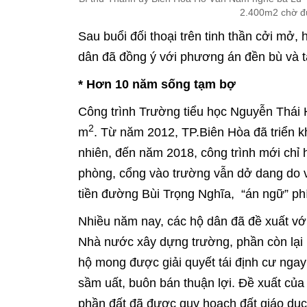
2.400m2 chờ đ
Sau buổi đối thoại trên tinh thần cởi mở,
dân đã đồng ý với phương án đền bù và tá
* Hơn 10 năm sống tạm bợ
Công trình Trường tiểu học Nguyễn Thái H
2
m
. Từ năm 2012, TP.Biên Hòa đã triển kh
nhiên, đến năm 2018, công trình mới chỉ 
phòng, cổng vào trường vẫn dở dang do 
tiền đường Bùi Trọng Nghĩa, “án ngữ” ph
Nhiều năm nay, các hộ dân đã đề xuất v
Nhà nước xây dựng trường, phần còn lại
hộ mong được giải quyết tái định cư ngay
sầm uất, buôn bán thuận lợi. Đề xuất củ
phần đất đã được quy hoạch đất giáo dục