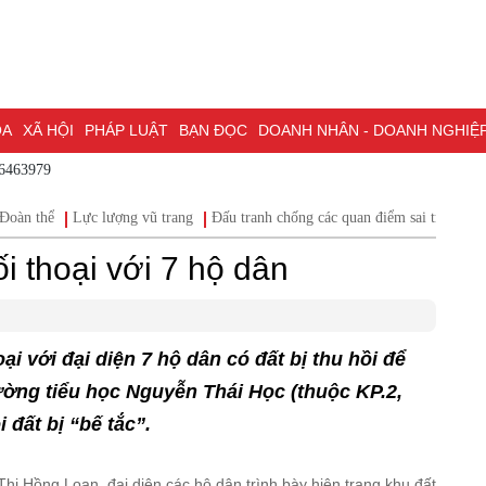
XÃ HỘI
PHÁP LUẬT
BẠN ĐỌC
DOANH NHÂN - DOANH NGHIỆP
KH
 - 0786463979
NG NAI & NGHỊ QUYẾT 57
LAO ĐỘNG - CÔNG ĐOÀN
PHÓNG SỰ
PHỎ
Đoàn thể
Lực lượng vũ trang
Đấu tranh chống các quan điểm sai tr
I HỘI ĐẠI BIỂU TOÀN QUỐC LẦN THỨ XIV CỦA ĐẢNG
ĐỢT THI ĐUA ĐẶC
i thoại với 7 hộ dân
i với đại diện 7 hộ dân có đất bị thu hồi để
ường tiểu học Nguyễn Thái Học (thuộc KP.2,
 đất bị “bế tắc”.
ị Hồng Loan, đại diện các hộ dân trình bày hiện trạng khu đất