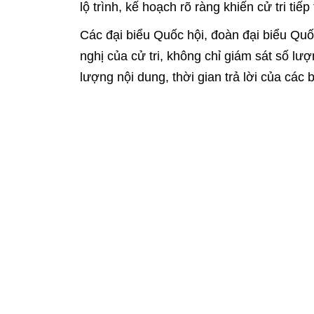
lộ trình, kế hoạch rõ ràng khiến cử tri tiếp
Các đại biểu Quốc hội, đoàn đại biểu Quốc
nghị của cử tri, không chỉ giám sát số lượ
lượng nội dung, thời gian trả lời của các
nhân dân, đảm bảo đúng quy trình của ph
Đặc biệt, cần theo đến cùng những "lời h
có thông tin cho cử tri. Đồng thời, đề ng
đơn vị chậm trả lời kiến nghị để đoàn đại
tri.
Các đại biểu thuộc Đoàn Đại biể
Qua thảo luận, một số đại biểu chỉ rõ, trê
nghị nhiều lần nhưng chưa được giải quy
Dẫn chứng việc xem xét giảm tuổi hưởng t