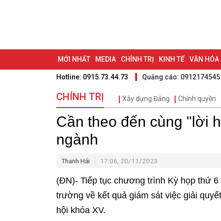
MỚI NHẤT
MEDIA
CHÍNH TRỊ
KINH TẾ
VĂN HÓA
Hotline: 0915.73.44.73
Quảng cáo: 0912174545
DU LỊCH - ẨM THỰC
CHUYỂN ĐỔI SỐ
THỂ THAO
ĐỒ
CHÍNH TRỊ
Xây dựng Đảng
Chính quyền
BẠN CẦN BIẾT
CHẠM 95 - KHÁM PHÁ ĐỒNG NAI
ĐẠ
Cần theo đến cùng "lời 
NHỊP CẦU NHÂN ÁI
THÀNH PHỐ ĐỒNG NAI
ngành
Thanh Hải
17:06, 20/11/2023
(ĐN)- Tiếp tục chương trình Kỳ họp thứ 6 
trường về kết quả giám sát việc giải quyế
hội khóa XV.