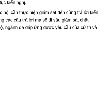
 tục kiến nghị.
 hội cần thực hiện giám sát đến cùng trả lời kiến
ng các câu trả lời mà sẽ đi sâu giám sát chất
 bộ, ngành đã đáp ứng được yêu cầu của cử tri và
áp luật hay chưa?
ứa" của các bộ trưởng, trưởng ngành để kịp thời
hị Chính phủ có giải pháp đối với những cơ quan,
 biểu Quốc hội có cơ sở giám sát, báo cáo với cử
u Quốc hội tỉnh Đồng Nai tham dự phiên họp
n thực tế, một số vấn đề được cử tri quan tâm, kiến
ết thỏa đáng.
rợ cấp xã hội cho người cao tuổi thuộc đối tượng