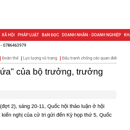
XÃ HỘI
PHÁP LUẬT
BẠN ĐỌC
DOANH NHÂN - DOANH NGHIỆP
KH
 - 0786463979
NG NAI & NGHỊ QUYẾT 57
LAO ĐỘNG - CÔNG ĐOÀN
PHÓNG SỰ
PHỎ
Đoàn thể
Lực lượng vũ trang
Đấu tranh chống các quan điểm sai tr
I HỘI ĐẠI BIỂU TOÀN QUỐC LẦN THỨ XIV CỦA ĐẢNG
ĐỢT THI ĐUA ĐẶC
hứa" của bộ trưởng, trưởng
(đợt 2), sáng 20-11, Quốc hội thảo luận ở hội
t kiến nghị của cử tri gửi đến Kỳ họp thứ 5, Quốc