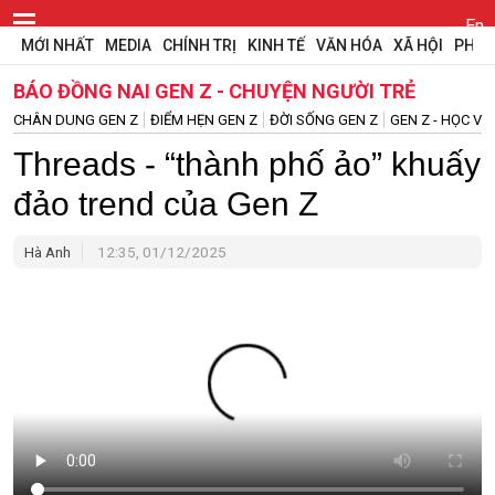
En
MỚI NHẤT
MEDIA
CHÍNH TRỊ
KINH TẾ
VĂN HÓA
XÃ HỘI
PHÁP
BÁO ĐỒNG NAI GEN Z - CHUYỆN NGƯỜI TRẺ
CHÂN DUNG GEN Z
ĐIỂM HẸN GEN Z
ĐỜI SỐNG GEN Z
GEN Z - HỌC V
Threads - “thành phố ảo” khuấy
đảo trend của Gen Z
Hà Anh
12:35, 01/12/2025