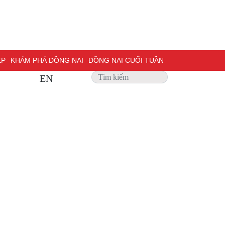
ỆP
KHÁM PHÁ ĐỒNG NAI
ĐỒNG NAI CUỐI TUẦN
EN
 SỰ
PHỎNG VẤN
TRANG ĐỊA PHƯƠNG
ẢNH ĐẸP
ĐỢT THI ĐUA ĐẶC BIỆT 500 NGÀY ĐÊM