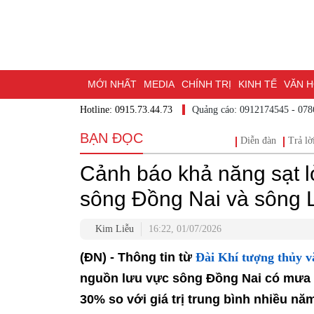
MỚI NHẤT
MEDIA
CHÍNH TRỊ
KINH TẾ
VĂN 
Hotline: 0915.73.44.73
Quảng cáo: 0912174545 - 07
DU LỊCH - ẨM THỰC
CHUYỂN ĐỔI SỐ
THỂ THAO
BẠN ĐỌC
Diễn đàn
Trả lờ
ĐẶT BÁO
BẠN CẦN BIẾT
CHẠM 95 - KHÁM PHÁ Đ
Cảnh báo khả năng sạt lở
MỘT LƯỚT HIỂU LUẬT
NHỊP CẦU NHÂN ÁI
THÀN
sông Đồng Nai và sông 
Kim Liễu
16:22, 01/07/2026
(ĐN) - Thông tin từ
Đài Khí tượng thủy 
nguồn lưu vực sông Đồng Nai có mưa
30% so với giá trị trung bình nhiều nă