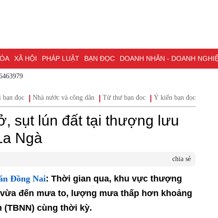
HÓA
XÃ HỘI
PHÁP LUẬT
BẠN ĐỌC
DOANH NHÂN - DOANH NGHI
86463979
ĐỒNG NAI & NGHỊ QUYẾT 57
LAO ĐỘNG - CÔNG ĐOÀN
PHÓNG
i bạn đọc
Nhà nước và công dân
Từ thư bạn đọc
Ý kiến bạn đọc
ỒNG NAI
ĐẠI HỘI ĐẠI BIỂU TOÀN QUỐC LẦN THỨ XIV CỦA ĐẢNG
, sụt lún đất tại thượng lưu
H PHỐ ĐỒNG NAI
La Ngà
chia sẻ
văn Đồng Nai
: Thời gian qua, khu vực thượng
 vừa đến mưa to, lượng mưa thấp hơn khoảng
m (TBNN) cùng thời kỳ.