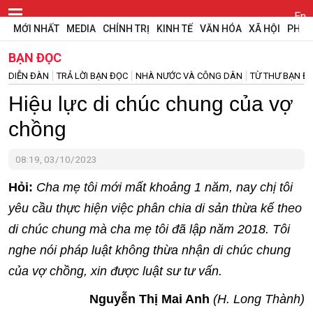
En
MỚI NHẤT
MEDIA
CHÍNH TRỊ
KINH TẾ
VĂN HÓA
XÃ HỘI
PHÁP
BẠN ĐỌC
DIỄN ĐÀN
TRẢ LỜI BẠN ĐỌC
NHÀ NƯỚC VÀ CÔNG DÂN
TỪ THƯ BẠN Đ
Hiệu lực di chúc chung của vợ
chồng
08:19, 03/10/2023
Hỏi:
Cha mẹ tôi mới mất khoảng 1 năm, nay chị tôi
yêu cầu thực hiện việc phân chia di sản thừa kế theo
di chúc chung mà cha mẹ tôi đã lập năm 2018. Tôi
nghe nói pháp luật không thừa nhận di chúc chung
của vợ chồng, xin được luật sư tư vấn.
Nguyễn Thị Mai Anh
(H. Long Thành)