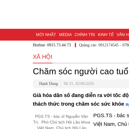
MỚI NHẤT
MEDIA
CHÍNH TRỊ
KINH TẾ
VĂN HÓ
Hotline: 0915.73.44.73
Quảng cáo: 0912174545
DU LỊCH - ẨM THỰC
CHUYỂN ĐỔI SỐ
THỂ THAO
ĐỒ
XÃ HỘI
BẠN CẦN BIẾT
CHẠM 95 - KHÁM PHÁ ĐỒNG NAI
ĐẠ
Chăm sóc người cao tuổi
NHỊP CẦU NHÂN ÁI
THÀNH PHỐ ĐỒNG NAI
Hạnh Dung
06:31, 02/06/2026
Già hóa dân số đang diễn ra với tốc đ
n
thách thức trong chăm sóc sức khỏe
PGS.TS - bác 
PGS.TS - bác sĩ Nguyễn Văn
Trí, Phó Chủ tịch Hội Lão khoa
Việt Nam, Chủ 
Việt Nam, Chủ tịch Hội Lão