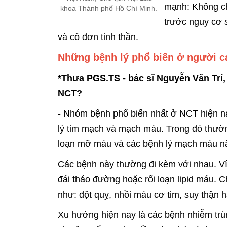
mạnh: Không ch
khoa Thành phố Hồ Chí Minh.
trước nguy cơ s
và cô đơn tinh thần.
Những bệnh lý phổ biến ở người c
*Thưa PGS.TS - bác sĩ Nguyễn Văn Trí,
NCT?
- Nhóm bệnh phổ biến nhất ở NCT hiện na
lý tim mạch và mạch máu. Trong đó thườn
loạn mỡ máu và các bệnh lý mạch máu n
Các bệnh này thường đi kèm với nhau. Ví 
đái tháo đường hoặc rối loạn lipid máu. 
như: đột quỵ, nhồi máu cơ tim, suy thận 
Xu hướng hiện nay là các bệnh nhiễm trùn