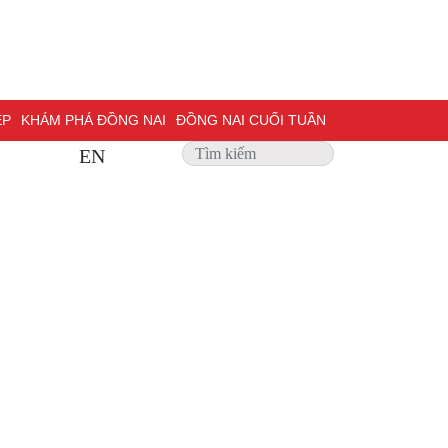
HÁM PHÁ ĐỒNG NAI
ĐỒNG NAI CUỐI TUẦN
EN
NG VẤN
TRANG ĐỊA PHƯƠNG
ẢNH ĐẸP
ĐẶT BÁO
 BIỆT 500 NGÀY ĐÊM
MỘT LƯỚT HIỂU LUẬT