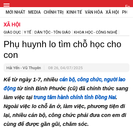
En
MỚI NHẤT
MEDIA
CHÍNH TRỊ
KINH TẾ
VĂN HÓA
XÃ HỘI
PHÁP
XÃ HỘI
GIÁO DỤC
Y TẾ
DÂN TỘC - TÔN GIÁO
KHOA HỌC - CÔNG NGHỆ
Phụ huynh lo tìm chỗ học cho
con
Hải Yến - Vũ Thuyên
08:26, 04/07/2025
cán bộ, công chức, người lao
Kể từ ngày 1-7, nhiều
động
từ tỉnh Bình Phước (cũ) đã chính thức sang
trung tâm hành chính tỉnh Đồng Nai
làm việc tại
.
Ngoài việc lo chỗ ăn ở, làm việc, phương tiện đi
lại, nhiều cán bộ, công chức phải đưa con em đi
cùng để được gần gũi, chăm sóc.