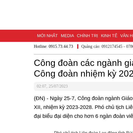
MỚI NHẤT
MEDIA
CHÍNH TRỊ
KINH TẾ
VĂN HÓ
Hotline: 0915.73.44.73
Quảng cáo: 0912174545
DU LỊCH - ẨM THỰC
CHUYỂN ĐỔI SỐ
THỂ THAO
ĐỒ
BẠN CẦN BIẾT
Công đoàn các ngành giá
CHẠM 95 - KHÁM PHÁ ĐỒNG NAI
ĐẠ
Công đoàn nhiệm kỳ 20
NHỊP CẦU NHÂN ÁI
THÀNH PHỐ ĐỒNG NAI
02:07, 25/07/2023
(ĐN) - Ngày 25-7, Công đoàn ngành Giáo dụ
XII, nhiệm kỳ 2023-2028. Phó chủ tịch Li
đại biểu đại diện cho hơn 6 ngàn đoàn vi
Phó chủ tịch Liên đoàn Lao động tỉnh Bù