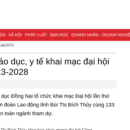
A
XÃ HỘI
PHÁP LUẬT
BẠN ĐỌC
DOANH NHÂN - DOANH NGHIỆP
K
 - 0786463979
NG NAI & NGHỊ QUYẾT 57
LAO ĐỘNG - CÔNG ĐOÀN
PHÓNG SỰ
PHỎ
o dục, y tế khai mạc đại hội
I HỘI ĐẠI BIỂU TOÀN QUỐC LẦN THỨ XIV CỦA ĐẢNG
ĐỢT THI ĐUA ĐẶC
23-2028
c Đồng Nai tổ chức khai mạc Đại hội lần thứ
ên đoàn Lao động tỉnh Bùi Thị Bích Thủy cùng 133
ên toàn ngành tham dự.
i Thị Bích Thủy tặng hoa chúc mừng đại hội Công