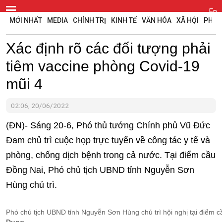
En
MỚI NHẤT
MEDIA
CHÍNH TRỊ
KINH TẾ
VĂN HÓA
XÃ HỘI
PHÁP
Xác định rõ các đối tượng phải
tiêm vaccine phòng Covid-19
mũi 4
02:06, 20/06/2022
(ĐN)- Sáng 20-6, Phó thủ tướng Chính phủ Vũ Đức
Đam chủ trì cuộc họp trực tuyến về công tác y tế và
phòng, chống dịch bệnh trong cả nước. Tại điểm cầu
Đồng Nai, Phó chủ tịch UBND tỉnh Nguyễn Sơn
Hùng chủ trì.
Phó chủ tịch UBND tỉnh Nguyễn Sơn Hùng chủ trì hội nghị tại điểm 