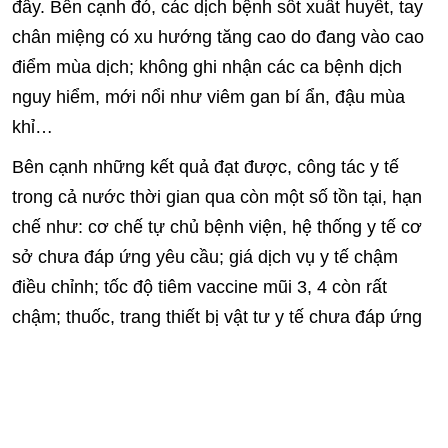
đây. Bên cạnh đó, các dịch bệnh sốt xuất huyết, tay
chân miệng có xu hướng tăng cao do đang vào cao
điểm mùa dịch; không ghi nhận các ca bệnh dịch
nguy hiểm, mới nổi như viêm gan bí ẩn, đậu mùa
khỉ…
Bên cạnh những kết quả đạt được, công tác y tế
trong cả nước thời gian qua còn một số tồn tại, hạn
chế như: cơ chế tự chủ bệnh viện, hệ thống y tế cơ
sở chưa đáp ứng yêu cầu; giá dịch vụ y tế chậm
điều chỉnh; tốc độ tiêm vaccine mũi 3, 4 còn rất
chậm; thuốc, trang thiết bị vật tư y tế chưa đáp ứng
yêu cầu khám, chữa bệnh…
Kết luận tại hội nghị, Phó thủ tướng Vũ Đức Đam
khẳng định, dịch bệnh đã được kiểm soát nhưng dự
báo vẫn còn xuất hiện các biến chủng mới. Các hoạt