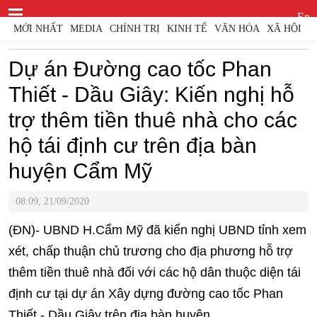
En
MỚI NHẤT
MEDIA
CHÍNH TRỊ
KINH TẾ
VĂN HÓA
XÃ HỘI
PHÁP
Dự án Đường cao tốc Phan
Thiết - Dầu Giây: Kiến nghị hỗ
trợ thêm tiền thuê nhà cho các
hộ tái định cư trên địa bàn
huyện Cẩm Mỹ
08:09, 21/09/2020
(ĐN)- UBND H.Cẩm Mỹ đã kiến nghị UBND tỉnh xem
xét, chấp thuận chủ trương cho địa phương hỗ trợ
thêm tiền thuê nhà đối với các hộ dân thuộc diện tái
định cư tại dự án Xây dựng đường cao tốc Phan
Thiết - Dầu Giây trên địa bàn huyện.