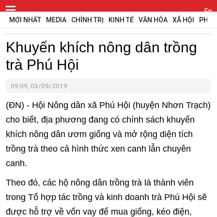
En
MỚI NHẤT
MEDIA
CHÍNH TRỊ
KINH TẾ
VĂN HÓA
XÃ HỘI
PHÁP
Khuyến khích nông dân trồng
trà Phú Hội
09:09, 03/09/2019
(ĐN) - Hội Nông dân xã Phú Hội (huyện Nhơn Trạch)
cho biết, địa phương đang có chính sách khuyến
khích nông dân ươm giống và mở rộng diện tích
trồng trà theo cả hình thức xen canh lẫn chuyên
canh.
Theo đó, các hộ nông dân trồng trà là thành viên
trong Tổ hợp tác trồng và kinh doanh trà Phú Hội sẽ
được hỗ trợ về vốn vay để mua giống, kéo điện,