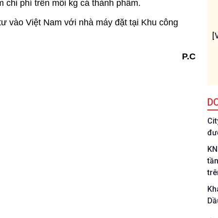
 chi phí trên mỗi kg cá thành phẩm.
tư vào Việt Nam với nhà máy đặt tại Khu công
[
P.C
D
Ci
đư
KN
tầ
tr
Kh
Dầ