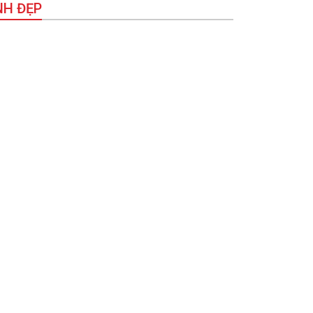
NH ĐẸP
hùm ảnh] Bến Nôm mùa nước cạn: Khi lòng hồ
 tranh’