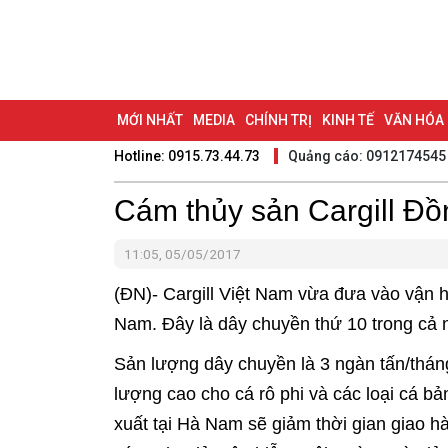
MỚI NHẤT
MEDIA
CHÍNH TRỊ
KINH TẾ
VĂN HÓA
Hotline: 0915.73.44.73
Quảng cáo: 0912174545
DU LỊCH - ẨM THỰC
CHUYỂN ĐỔI SỐ
THỂ THAO
ĐỒ
BẠN CẦN BIẾT
Cám thủy sản Cargill Đồ
CHẠM 95 - KHÁM PHÁ ĐỒNG NAI
ĐẠ
NHỊP CẦU NHÂN ÁI
THÀNH PHỐ ĐỒNG NAI
11:05, 05/05/2017
(ĐN)- Cargill Việt Nam vừa đưa vào vận h
Nam. Đây là dây chuyền thứ 10 trong cả 
Sản lượng dây chuyền là 3 ngàn tấn/thán
lượng cao cho cá rô phi và các loại cá bả
xuất tại Hà Nam sẽ giảm thời gian giao h