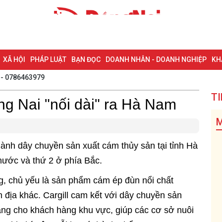
XÃ HỘI
PHÁP LUẬT
BẠN ĐỌC
DOANH NHÂN - DOANH NGHIỆP
KH
 - 0786463979
NG NAI & NGHỊ QUYẾT 57
LAO ĐỘNG - CÔNG ĐOÀN
PHÓNG SỰ
PHỎ
TI
ng Nai "nối dài" ra Hà Nam
I HỘI ĐẠI BIỂU TOÀN QUỐC LẦN THỨ XIV CỦA ĐẢNG
ĐỢT THI ĐUA ĐẶC
M
ành dây chuyền sản xuất cám thủy sản tại tỉnh Hà
nước và thứ 2 ở phía Bắc.
g, chủ yếu là sản phẩm cám ép đùn nổi chất
n địa khác. Cargill cam kết với dây chuyền sản
àng cho khách hàng khu vực, giúp các cơ sở nuôi