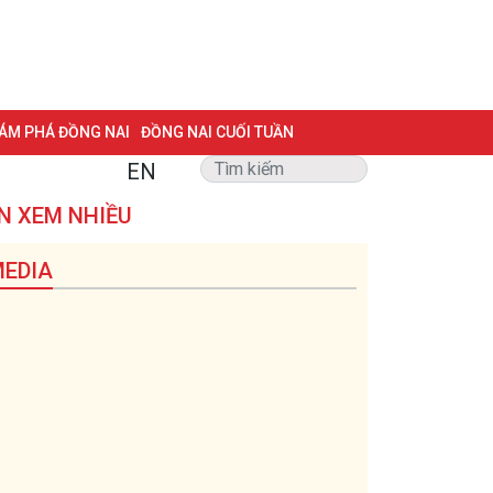
ÁM PHÁ ĐỒNG NAI
ĐỒNG NAI CUỐI TUẦN
EN
NG VẤN
TRANG ĐỊA PHƯƠNG
ẢNH ĐẸP
ĐẶT BÁO
N XEM NHIỀU
 BIỆT 500 NGÀY ĐÊM
MỘT LƯỚT HIỂU LUẬT
EDIA