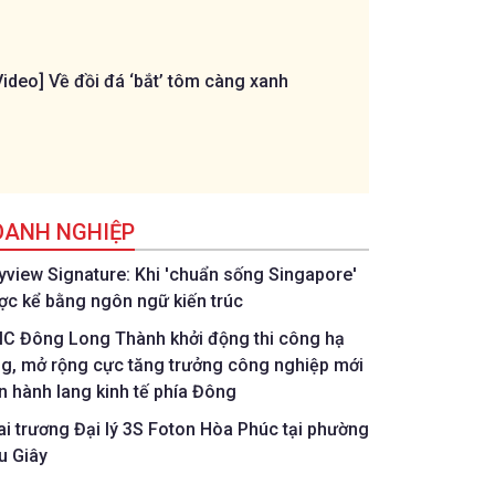
Video] Về đồi đá ‘bắt’ tôm càng xanh
[Livestream] Trậ
ngôi sao U11 Đồ
C.P. Việt Nam
OANH NGHIỆP
tyview Signature: Khi 'chuẩn sống Singapore'
ợc kể bằng ngôn ngữ kiến trúc
IC Đông Long Thành khởi động thi công hạ
ng, mở rộng cực tăng trưởng công nghiệp mới
ên hành lang kinh tế phía Đông
ai trương Đại lý 3S Foton Hòa Phúc tại phường
u Giây