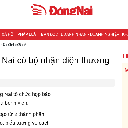
XÃ HỘI
PHÁP LUẬT
BẠN ĐỌC
DOANH NHÂN - DOANH NGHIỆP
KH
 - 0786463979
NG NAI & NGHỊ QUYẾT 57
LAO ĐỘNG - CÔNG ĐOÀN
PHÓNG SỰ
PHỎ
TI
 Nai có bộ nhận diện thương
I HỘI ĐẠI BIỂU TOÀN QUỐC LẦN THỨ XIV CỦA ĐẢNG
ĐỢT THI ĐUA ĐẶC
M
g Nai tổ chức họp báo
a bệnh viện.
tạo từ 2 thành phần
một biểu tượng vẽ cách