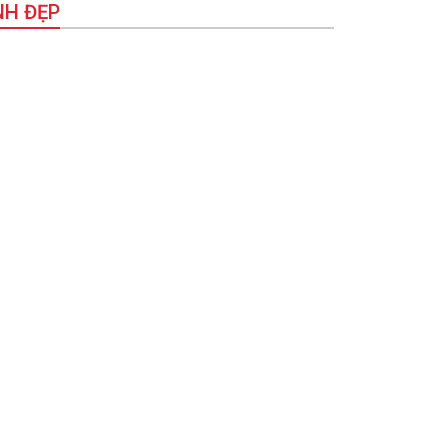
NH ĐẸP
hùm ảnh] Bến Nôm mùa nước cạn: Khi lòng hồ
 tranh’