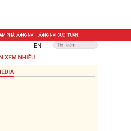
ÁM PHÁ ĐỒNG NAI
ĐỒNG NAI CUỐI TUẦN
EN
NG VẤN
TRANG ĐỊA PHƯƠNG
ẢNH ĐẸP
ĐẶT BÁO
N XEM NHIỀU
 BIỆT 500 NGÀY ĐÊM
MỘT LƯỚT HIỂU LUẬT
EDIA