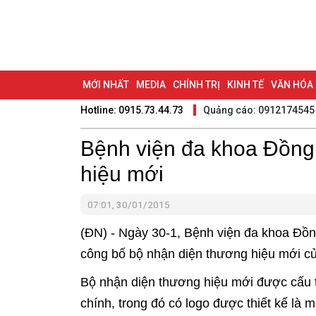
MỚI NHẤT
MEDIA
CHÍNH TRỊ
KINH TẾ
VĂN HÓA
Hotline: 0915.73.44.73
Quảng cáo: 0912174545
DU LỊCH - ẨM THỰC
CHUYỂN ĐỔI SỐ
THỂ THAO
ĐỒ
BẠN CẦN BIẾT
Bệnh viện đa khoa Đồng
CHẠM 95 - KHÁM PHÁ ĐỒNG NAI
ĐẠ
hiệu mới
NHỊP CẦU NHÂN ÁI
THÀNH PHỐ ĐỒNG NAI
07:01, 30/01/2015
(ĐN) - Ngày 30-1, Bệnh viện đa khoa Đồn
công bố bộ nhận diện thương hiệu mới củ
Bộ nhận diện thương hiệu mới được cấu 
chính, trong đó có logo được thiết kế là 