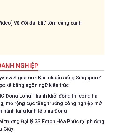
Video] Về đồi đá ‘bắt’ tôm càng xanh
[Livestream] Trậ
ngôi sao U11 Đồ
C.P. Việt Nam
OANH NGHIỆP
tyview Signature: Khi 'chuẩn sống Singapore'
ợc kể bằng ngôn ngữ kiến trúc
IC Đông Long Thành khởi động thi công hạ
ng, mở rộng cực tăng trưởng công nghiệp mới
ên hành lang kinh tế phía Đông
ai trương Đại lý 3S Foton Hòa Phúc tại phường
u Giây