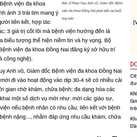
n Bệnh viện đa khoa
Bác sĩ Phan Huy Anh vũ, Giám đốc Bệnh
viện đa khoa Đồng Nai phát biểu tại buổi
nh ảnh 3 trái tim mang ý
họp báo
ười liên kết, hợp tác
[
c; 3 giá trị cốt lõi mà bệnh viện hướng đến là
a biểu tượng thể hiện niềm tin và hy vọng. Bộ
Bệnh viện đa khoa Đồng Nai đăng ký sở hữu trí
và công nghệ).
D
 Huy Anh vũ, Giám đốc Bệnh viện đa khoa Đồng Nai
Ci
mới đi vào hoạt động vào dịp 30-4 sẽ có nhiều cải
đư
thời gian chờ khám, chữa bệnh; đa dạng hóa các
KN
 khai một số dịch vụ mới như: mời các giáo sư,
tầ
 viện nếu bệnh nhân có nhu cầu; liên kết với bệnh
tr
ác bệnh nặng..., nhằm đáp ứng nhu cầu khám, chữa
Kh
Dầ