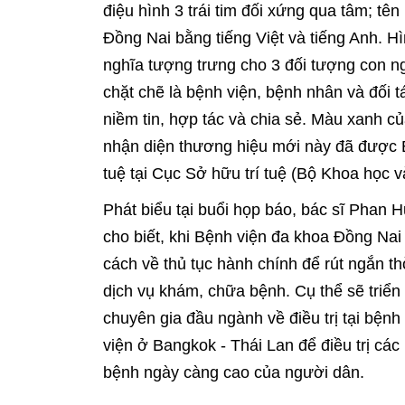
điệu hình 3 trái tim đối xứng qua tâm; tê
Đồng Nai bằng tiếng Việt và tiếng Anh. Hì
nghĩa tượng trưng cho 3 đối tượng con ng
chặt chẽ là bệnh viện, bệnh nhân và đối tá
niềm tin, hợp tác và chia sẻ. Màu xanh củ
nhận diện thương hiệu mới này đã được 
tuệ tại Cục Sở hữu trí tuệ (Bộ Khoa học 
Phát biểu tại buổi họp báo, bác sĩ Phan
cho biết, khi Bệnh viện đa khoa Đồng Nai 
cách về thủ tục hành chính để rút ngắn 
dịch vụ khám, chữa bệnh. Cụ thể sẽ triển
chuyên gia đầu ngành về điều trị tại bệnh
viện ở Bangkok - Thái Lan để điều trị c
bệnh ngày càng cao của người dân.