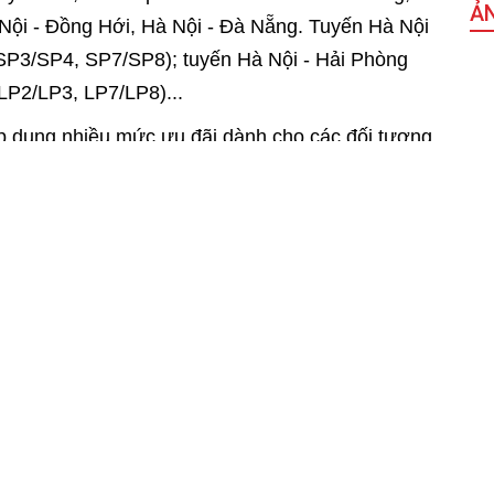
Ả
Nội - Đồng Hới, Hà Nội - Đà Nẵng. Tuyến Hà Nội
 SP3/SP4, SP7/SP8); tuyến Hà Nội - Hải Phòng
LP2/LP3, LP7/LP8)...
p dụng nhiều mức ưu đãi dành cho các đối tượng
90% giá vé đối với người hoạt động cách mạng
h hùng; giảm 30% giá vé đối với người có công
ũ trang, Anh hùng Lao động trong thời kỳ kháng
 nhiễm chất độc hóa học…
ặng và người khuyết tật nặng (bao gồm cả người
cao tuổi từ 60 tuổi trở lên được giảm 15%. Trẻ
cùng người lớn và sử dụng chung chỗ (mỗi người
10 tuổi được giảm 25% giá vé. Sinh viên các cơ sở
 trong nước được giảm 10% giá vé (không áp dụng
[C