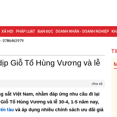
XÃ HỘI
PHÁP LUẬT
BẠN ĐỌC
DOANH NHÂN - DOANH NGHIỆP
KH
 - 0786463979
NG NAI & NGHỊ QUYẾT 57
LAO ĐỘNG - CÔNG ĐOÀN
PHÓNG SỰ
PHỎ
TI
I HỘI ĐẠI BIỂU TOÀN QUỐC LẦN THỨ XIV CỦA ĐẢNG
ĐỢT THI ĐUA ĐẶC
dịp Giỗ Tổ Hùng Vương và lễ
M
chia sẻ
g sắt Việt Nam, nhằm đáp ứng nhu cầu đi lại
 Giỗ Tổ Hùng Vương và lễ 30-4, 1-5 năm nay,
ến tàu
và áp dụng nhiều chính sách ưu đãi giá