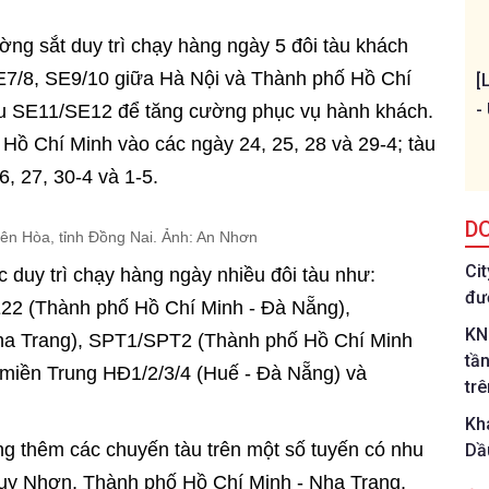
ng sắt duy trì chạy hàng ngày 5 đôi tàu khách
7/8, SE9/10 giữa Hà Nội và Thành phố Hồ Chí
[
-
tàu SE11/SE12 để tăng cường phục vụ hành khách.
Hồ Chí Minh vào các ngày 24, 25, 28 và 29-4; tàu
, 27, 30-4 và 1-5.
D
Biên Hòa, tỉnh Đồng Nai. Ảnh: An Nhơn
Ci
c duy trì chạy hàng ngày nhiều đôi tàu như:
đư
22 (Thành phố Hồ Chí Minh - Đà Nẵng),
KN
a Trang), SPT1/SPT2 (Thành phố Hồ Chí Minh
tầ
ản miền Trung HĐ1/2/3/4 (Huế - Đà Nẵng) và
tr
Kh
g thêm các chuyến tàu trên một số tuyến có nhu
Dầ
uy Nhơn, Thành phố Hồ Chí Minh - Nha Trang,