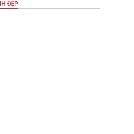
NH ĐẸP
hùm ảnh] Trẻ em với mùa hè