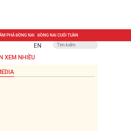
ÁM PHÁ ĐỒNG NAI
ĐỒNG NAI CUỐI TUẦN
EN
NG VẤN
TRANG ĐỊA PHƯƠNG
ẢNH ĐẸP
ĐẶT BÁO
N XEM NHIỀU
 BIỆT 500 NGÀY ĐÊM
MỘT LƯỚT HIỂU LUẬT
EDIA