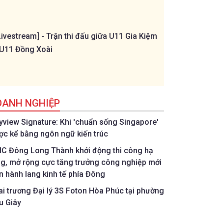
Livestream] - Trận thi đấu giữa U11 Gia Kiệm
[Livestream] - T
 U11 Đồng Xoài
Bình - U11 Phước
OANH NGHIỆP
tyview Signature: Khi 'chuẩn sống Singapore'
ợc kể bằng ngôn ngữ kiến trúc
IC Đông Long Thành khởi động thi công hạ
ng, mở rộng cực tăng trưởng công nghiệp mới
ên hành lang kinh tế phía Đông
ai trương Đại lý 3S Foton Hòa Phúc tại phường
u Giây