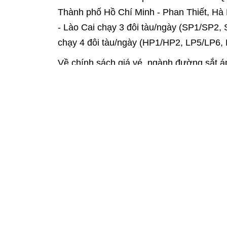
Thành phố Hồ Chí Minh - Phan Thiết, Hà 
- Lào Cai chạy 3 đôi tàu/ngày (SP1/SP2,
chạy 4 đôi tàu/ngày (HP1/HP2, LP5/LP6, 
Về chính sách giá vé, ngành đường sắt á
chính sách và hành khách. Cụ thể, giảm 
trước ngày 19-8-1945 và Mẹ Việt Nam An
với cách mạng như: Anh hùng Lực lượng v
chiến, thương binh, bệnh binh, người bị
Bên cạnh đó, người khuyết tật đặc biệt n
nước ngoài) được giảm 30% giá vé; người 
em dưới 6 tuổi được miễn phí vé khi đi 
lớn kèm 1 trẻ); trẻ em từ đủ 6 đến dưới 
giáo dục nghề nghiệp, cao đẳng, đại học
đối với học viên sau đại học).