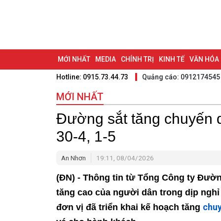
MỚI NHẤT
MEDIA
CHÍNH TRỊ
KINH TẾ
VĂN HÓA
Hotline: 0915.73.44.73
Quảng cáo: 0912174545
DU LỊCH - ẨM THỰC
CHUYỂN ĐỔI SỐ
THỂ THAO
ĐỒ
MỚI NHẤT
BẠN CẦN BIẾT
CHẠM 95 - KHÁM PHÁ ĐỒNG NAI
ĐẠ
Đường sắt tăng chuyến 
NHỊP CẦU NHÂN ÁI
THÀNH PHỐ ĐỒNG NAI
30-4, 1-5
An Nhơn
19:11, 08/04/2026
(ĐN) - Thông tin từ Tổng Công ty Đườn
tăng cao của người dân trong dịp nghỉ
chuy
đơn vị đã triển khai kế hoạch tăng