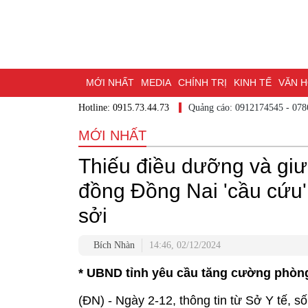
MỚI NHẤT
MEDIA
CHÍNH TRỊ
KINH TẾ
VĂN HÓ
Hotline: 0915.73.44.73
Quảng cáo: 0912174545
DU LỊCH - ẨM THỰC
CHUYỂN ĐỔI SỐ
THỂ THAO
ĐỒ
MỚI NHẤT
BẠN CẦN BIẾT
CHẠM 95 - KHÁM PHÁ ĐỒNG NAI
ĐẠ
Thiếu điều dưỡng và giư
NHỊP CẦU NHÂN ÁI
THÀNH PHỐ ĐỒNG NAI
đồng Đồng Nai 'cầu cứu' 
sởi
Bích Nhàn
14:46, 02/12/2024
* UBND tỉnh yêu cầu tăng cường phòng
(ĐN) - Ngày 2-12, thông tin từ Sở Y tế, 