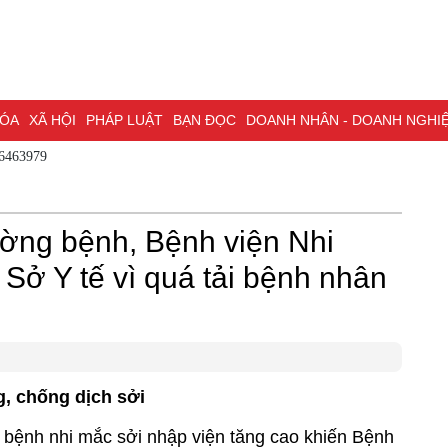
A
XÃ HỘI
PHÁP LUẬT
BẠN ĐỌC
DOANH NHÂN - DOANH NGHIỆP
K
 - 0786463979
NG NAI & NGHỊ QUYẾT 57
LAO ĐỘNG - CÔNG ĐOÀN
PHÓNG SỰ
PHỎ
I HỘI ĐẠI BIỂU TOÀN QUỐC LẦN THỨ XIV CỦA ĐẢNG
ĐỢT THI ĐUA ĐẶC
ờng bệnh, Bệnh viện Nhi
Sở Y tế vì quá tải bệnh nhân
, chống dịch sởi
số bệnh nhi mắc sởi nhập viện tăng cao khiến Bệnh